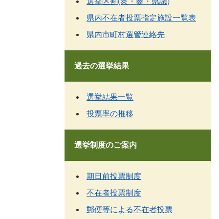
選挙区割(衆・参・県議)
県内不在者投票指定施設一覧表
県内市町村選管連絡先
過去の選挙結果
選挙結果一覧
投票率の推移
選挙制度のご案内
期日前投票制度
不在者投票制度
郵便等による不在者投票