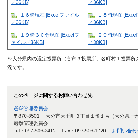
／36KB]
／36KB]
１６時現在 [Excelファイル
１８時現在 [Exc
／36KB]
／36KB]
１９時３０分現在 [Excelフ
２０時現在 [Exc
ァイル／36KB]
／38KB]
※大分県内の選定投票所（各市３投票所、各町村１投票所
況です。
このページに関するお問い合わせ先
選挙管理委員会
〒870-8501
大分市大手町３丁目１番１号（大分県庁
選挙管理委員会
Tel：097-506-2412
Fax：097-506-1720
お問い合わ