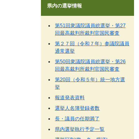
県内の選挙情報
第51回衆議院議員総選挙・第27
回最高裁判所裁判官国民審査
第２７回（令和７年）参議院議員
通常選挙
第50回衆議院議員総選挙・第26
回最高裁判所裁判官国民審査
第20回（令和５年）統一地方選
挙
報道発表資料
選挙人名簿登録者数
長・議員の任期満了
県内選挙執行予定一覧