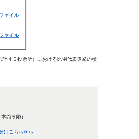
elファイル
elファイル
の計４６投票所）における比例代表選挙の状
舎本館５階）
せはこちらから