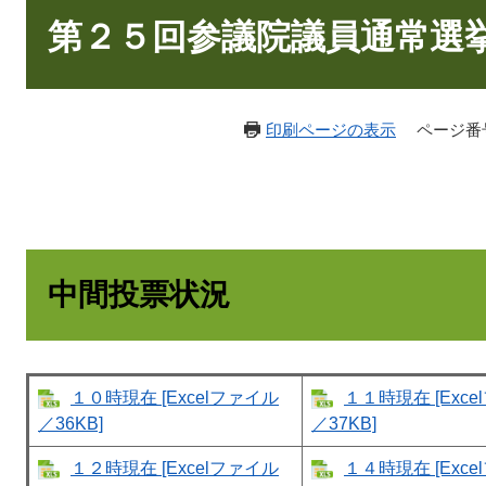
文
第２５回参議院議員通常選
印刷ページの表示
ページ番号：
中間投票状況
１０時現在 [Excelファイル
１１時現在 [Exc
／36KB]
／37KB]
１２時現在 [Excelファイル
１４時現在 [Exc