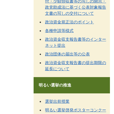
付・少額領収書等の写しの開示・
政党助成法に基づく公表対象報告
文書の写しの交付について
政治資金規正法のポイント
各種申請等様式
政治資金収支報告書等のインター
ネット提出
政治団体の届出等の公表
政治資金収支報告書の提出期限の
延長について
明るい選挙の推進
選挙出前授業
明るい選挙啓発ポスターコンクー