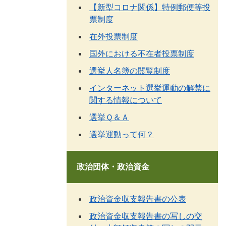
【新型コロナ関係】特例郵便等投
票制度
在外投票制度
国外における不在者投票制度
選挙人名簿の閲覧制度
インターネット選挙運動の解禁に
関する情報について
選挙Ｑ＆Ａ
選挙運動って何？
政治団体・政治資金
政治資金収支報告書の公表
政治資金収支報告書の写しの交