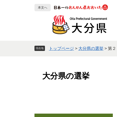
ペ
メ
本文へ
ー
ニ
ジ
ュ
の
ー
先
を
頭
飛
で
ば
す
し
トップページ
>
大分県の選挙
>
第２
現在地
。
て
本
文
へ
大分県の選挙