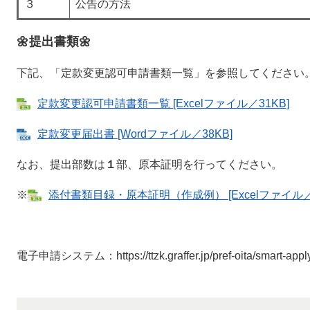
３
公告の方法
🌼提出書類🌼
下記、「定款変更認可申請書類一覧」を参照してください
定款変更認可申請書類一覧 [Excelファイル／31KB]
定款変更届出書 [Wordファイル／38KB]
なお、提出部数は
１
部、原本証明を行ってください。
※
添付書類目録・原本証明（作成例） [Excelファイル／3
電子申請システム：https://ttzk.graffer.jp/pref-oita/smart-appl