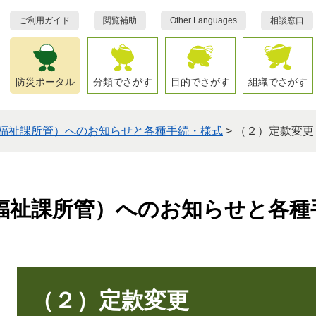
ご利用ガイド
閲覧補助
Other Languages
相談窓口
防災ポータル
分類でさがす
目的でさがす
組織でさがす
福祉課所管）へのお知らせと各種手続・様式
>
（２）定款変更
福祉課所管）へのお知らせと各種
本
文
（２）定款変更