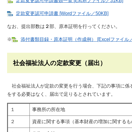
定款変更認可申請書類一覧 [Excelファイル／31KB]
定款変更認可申請書 [Wordファイル／50KB]
なお、提出部数は
２
部、原本証明を行ってください。
※
添付書類目録・原本証明（作成例） [Excelファイル／3
社会福祉法人の定款変更（届出）
社会福祉法人が定款の変更を行う場合、下記の事項に係
をする必要はなく、届出で足りるとされています。
１
事務所の所在地
２
資産に関する事項（基本財産の増加に関するも