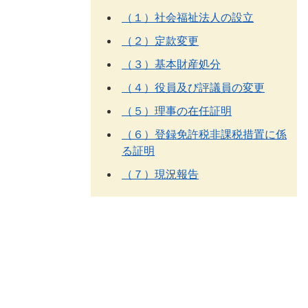
（１）社会福祉法人の設立
（２）定款変更
（３）基本財産処分
（４）役員及び評議員の変更
（５）理事の在任証明
（６）登録免許税非課税措置に係
る証明
（７）現況報告