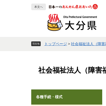
ペ
メ
本文へ
ー
ニ
ジ
ュ
の
ー
先
を
頭
飛
で
ば
す
し
トップページ
>
社会福祉法人（障害
現在地
。
て
本
文
へ
社会福祉法人（障害
各種手続・様式