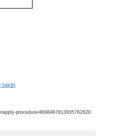
。
4KB]
y/apply-procedure/4698467813935762820​