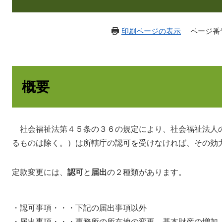
印刷ページの表示
ページ番号：
概要
社会福祉法第４５条の３６の規定により、社会福祉法人
るものは除く。）は所轄庁の認可を受けなければ、その効
定款変更には、
認可
と
届出
の２種類があります。
・認可事項・・・下記の届出事項以外
・届出事項・・・事務所の所在地の変更、基本財産の増加