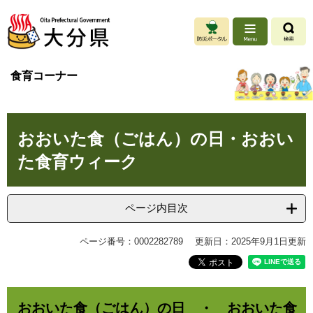
ペ
メ
ー
ニ
ジ
ュ
の
ー
先
を
食育コーナー
頭
飛
で
ば
す
し
本
。
て
おおいた食（ごはん）の日・おおい
文
本
文
た食育ウィーク
へ
ページ内目次
ページ番号：0002282789
更新日：2025年9月1日更新
おおいた食（ごはん）の日 ・ おおいた食