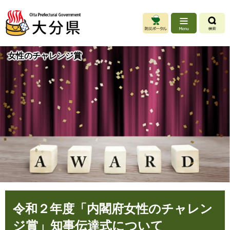
ペ
メ
ー
ニ
ジ
ュ
の
ー
先
を
女性のチャレンジ賞
頭
飛
で
ば
す
し
。
て
本
文
へ
本
令和２年度「内閣府女性のチャレン
文
ジ賞」知事伝達式について