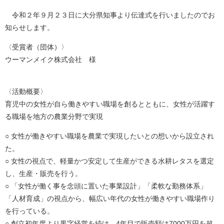
令和２年９月２３日に大分県知事より伝達式を行いましたのでお
知らせします。
〈受賞者（団体）〉
ウーマンメイク株式会社 様
〈活動概要〉
育児中の女性が自ら働きやすい職場を創るとともに、女性が活躍す
る職場を地方の農業分野で実現
○ 女性が働きやすい職場を農業で実現したいとの想いから設立され
た。
○ 女性の視点で、軽量かつ安定して生産ができる水耕レタスを選定
し、生産・販売を行う。
○ 「女性が働く事を念頭に置いた事業設計」「柔軟な勤務体系」
「人材育成」の視点から、幅広い年代の女性が働きやすい職場作り
を行っている。
○ 創立初年度より黒字経営を続け、4年目で販売額は7000万円を超