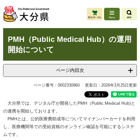
ペ
メ
ー
ニ
ジ
ュ
の
ー
先
を
本
頭
飛
PMH（Public Medical Hub）の運用
文
で
ば
開始について
す
し
。
て
本
文
ページ内目次
へ
ページ番号：0002330960
更新日：2026年3月25日更新
大分県では、デジタル庁が開発したPMH（Public Medical Hub)と
の連携を開始しております。
PMHとは、公的医療費助成等についてマイナンバーカードを利用
し、医療機関等での受給資格のオンライン確認を可能にするシステ
ムです。