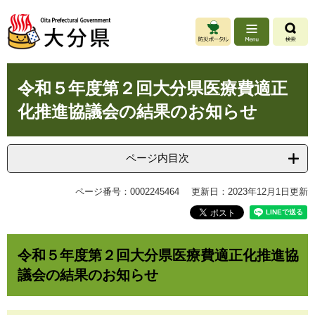
ペ
メ
ー
ニ
ジ
ュ
の
ー
先
を
本
頭
飛
令和５年度第２回大分県医療費適正
文
で
ば
化推進協議会の結果のお知らせ
す
し
。
て
本
文
ページ内目次
へ
ページ番号：0002245464
更新日：2023年12月1日更新
令和５年度第２回大分県医療費適正化推進協
議会の結果のお知らせ