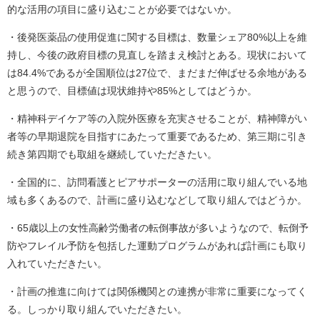
的な活用の項目に盛り込むことが必要ではないか。
・後発医薬品の使用促進に関する目標は、数量シェア80%以上を維
持し、今後の政府目標の見直しを踏まえ検討とある。現状において
は84.4%であるが全国順位は27位で、まだまだ伸ばせる余地がある
と思うので、目標値は現状維持や85%としてはどうか。
・精神科デイケア等の入院外医療を充実させることが、精神障がい
者等の早期退院を目指すにあたって重要であるため、第三期に引き
続き第四期でも取組を継続していただきたい。
・全国的に、訪問看護とピアサポーターの活用に取り組んでいる地
域も多くあるので、計画に盛り込むなどして取り組んではどうか。
・65歳以上の女性高齢労働者の転倒事故が多いようなので、転倒予
防やフレイル予防を包括した運動プログラムがあれば計画にも取り
入れていただきたい。
・計画の推進に向けては関係機関との連携が非常に重要になってく
る。しっかり取り組んでいただきたい。