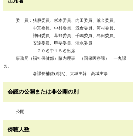
出席者
委 員：猪股委員、杉本委員、内田委員、荒金委員、
中宗委員、中村委員、浅倉委員、河村委員、
神田委員、草野委員、千嶋委員、島田委員、
安達委員、甲斐委員、清水委員
２０名中１５名出席
事務局（福祉保健部）藤内理事 （国保医療課） 一丸課
長、
森課長補佐(総括)、大城主幹、高城主事
会議の公開または非公開の別
公開
傍聴人数