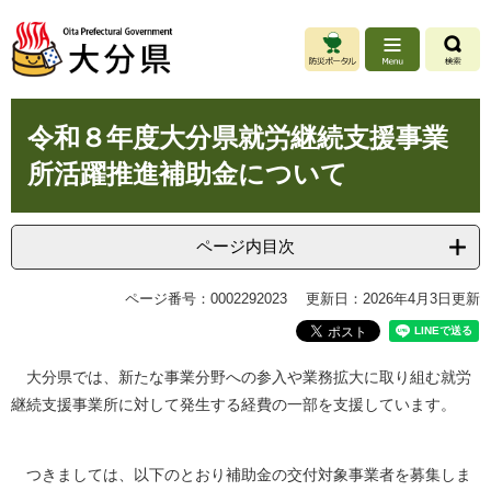
ペ
メ
ー
ニ
ジ
ュ
の
ー
先
を
本
頭
飛
令和８年度大分県就労継続支援事業
文
で
ば
所活躍推進補助金について
す
し
。
て
本
文
ページ内目次
へ
ページ番号：0002292023
更新日：2026年4月3日更新
大分県では、新たな事業分野への参入や業務拡大に取り組む就労
継続支援事業所に対して発生する経費の一部を支援しています。
つきましては、以下のとおり補助金の交付対象事業者を募集しま