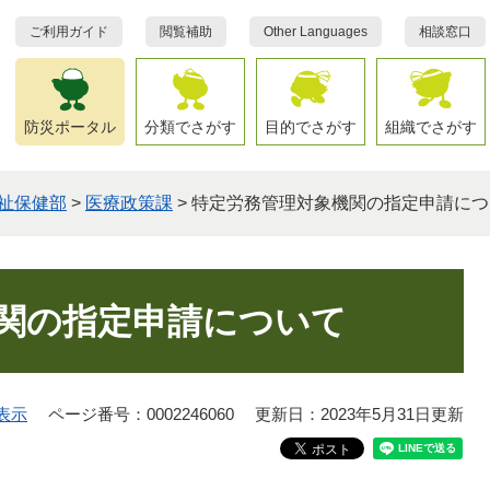
ご利用ガイド
閲覧補助
Other Languages
相談窓口
防災ポータル
分類でさがす
目的でさがす
組織でさがす
祉保健部
>
医療政策課
>
特定労務管理対象機関の指定申請につ
関の指定申請について
表示
ページ番号：0002246060
更新日：2023年5月31日更新