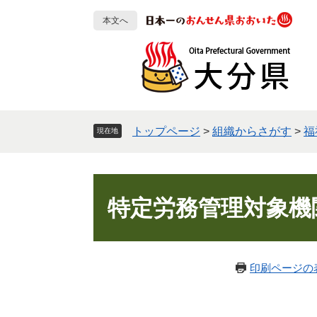
ペ
メ
本文へ
ー
ニ
ジ
ュ
の
ー
先
を
頭
飛
で
ば
す
し
トップページ
>
組織からさがす
>
福
現在地
。
て
本
文
本
へ
文
特定労務管理対象機
印刷ページの