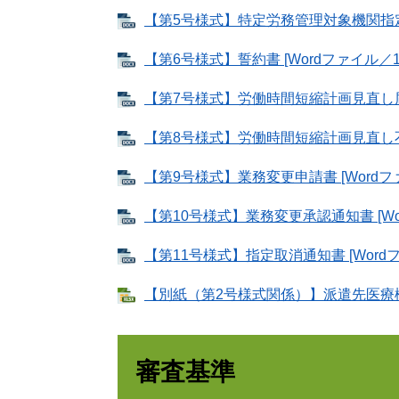
【第5号様式】特定労務管理対象機関指定通知
【第6号様式】誓約書 [Wordファイル／16
【第7号様式】労働時間短縮計画見直し届出書
【第8号様式】労働時間短縮計画見直し不要届
【第9号様式】業務変更申請書 [Wordファ
【第10号様式】業務変更承認通知書 [Wor
【第11号様式】指定取消通知書 [Wordフ
【別紙（第2号様式関係）】派遣先医療機関一
審査基準