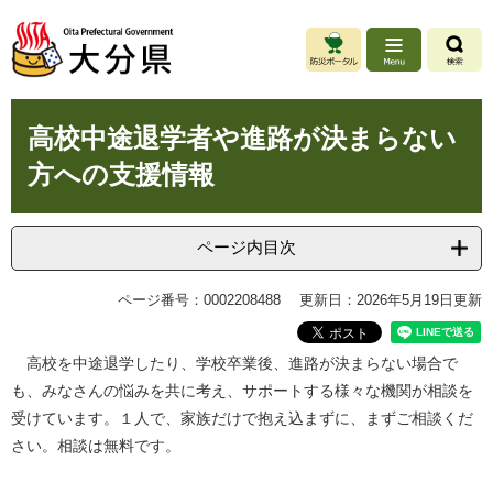
ペ
メ
ー
ニ
ジ
ュ
の
ー
先
を
本
頭
飛
高校中途退学者や進路が決まらない
文
で
ば
方への支援情報
す
し
。
て
本
文
ページ内目次
へ
ページ番号：0002208488
更新日：2026年5月19日更新
高校を中途退学したり、学校卒業後、進路が決まらない場合で
も、みなさんの悩みを共に考え、サポートする様々な機関が相談を
受けています。１人で、家族だけで抱え込まずに、まずご相談くだ
さい。相談は無料です。