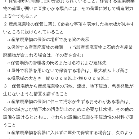
１ 保管場所の周囲に囲いが設けられていること。保管する産業廃棄
物の荷重が囲いに直接かかる場合には、その荷重に対して構造耐力
上安全であること
２ 産業廃棄物の保管に関して必要な事項を表示した掲示板が見やす
いところに設けられていること
a.産業廃棄物の保管の場所である旨の表示
b.保管する産業廃棄物の種類 （当該産業廃棄物に石綿含有産業
廃棄物が含まれる場合は、その旨を含む）
c.保管場所の管理者の氏名または名称および連絡先
d.屋外で容器を用いないで保管する場合は、最大積み上げ高さ
e.掲示板の大きさ 縦６０ｃｍ以上×横６０ｃｍ以上
３ 保管場所から産業廃棄物の飛散、流出、地下浸透、悪臭発散が
生じないような措置を講ずること
a.産業廃棄物の保管に伴って汚水が生ずるおそれがある場合は、
公共水域および地下水の汚染防止のために必要な排水溝、その他の
設備を設けるとともに、それらの設備の底面を不浸透性の材料で覆
うこと
b.産業廃棄物を容器に入れずに屋外で保管する場合は、次のよう