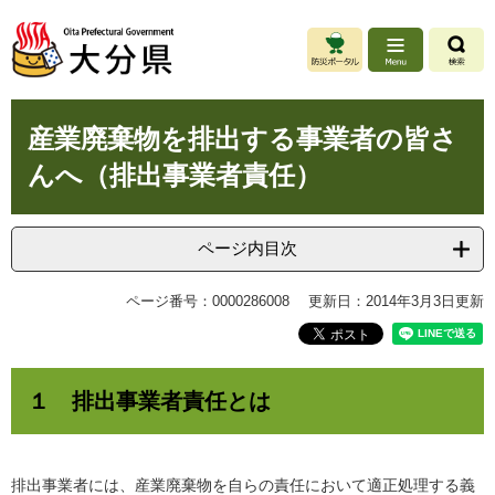
ペ
メ
ー
ニ
ジ
ュ
の
ー
先
を
本
頭
飛
産業廃棄物を排出する事業者の皆さ
文
で
ば
んへ（排出事業者責任）
す
し
。
て
本
文
ページ内目次
へ
ページ番号：0000286008
更新日：2014年3月3日更新
１ 排出事業者責任とは
排出事業者には、産業廃棄物を自らの責任において適正処理する義