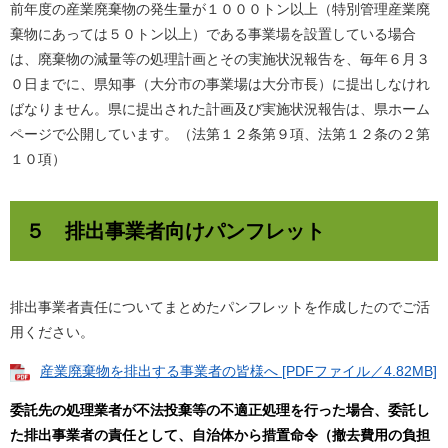
前年度の産業廃棄物の発生量が１０００トン以上（特別管理産業廃
棄物にあっては５０トン以上）である事業場を設置している場合
は、廃棄物の減量等の処理計画とその実施状況報告を、毎年６月３
０日までに、県知事（大分市の事業場は大分市長）に提出しなけれ
ばなりません。県に提出された計画及び実施状況報告は、県ホーム
ページで公開しています。（法第１２条第９項、法第１２条の２第
１０項）
５ 排出事業者向けパンフレット
排出事業者責任についてまとめたパンフレットを作成したのでご活
用ください。
産業廃棄物を排出する事業者の皆様へ [PDFファイル／4.82MB]
委託先の処理業者が不法投棄等の不適正処理を行った場合、委託し
た排出事業者の責任として、自治体から措置命令（撤去費用の負担