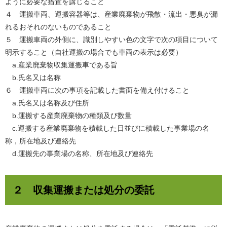
ように必要な措置を講じること
４ 運搬車両、運搬容器等は、産業廃棄物が飛散・流出・悪臭が漏
れるおそれのないものであること
５ 運搬車両の外側に、識別しやすい色の文字で次の項目について
明示すること（自社運搬の場合でも車両の表示は必要）
a.産業廃棄物収集運搬車である旨
b.氏名又は名称
６ 運搬車両に次の事項を記載した書面を備え付けること
a.氏名又は名称及び住所
b.運搬する産業廃棄物の種類及び数量
c.運搬する産業廃棄物を積載した日並びに積載した事業場の名
称，所在地及び連絡先
d.運搬先の事業場の名称、所在地及び連絡先
２ 収集運搬または処分の委託