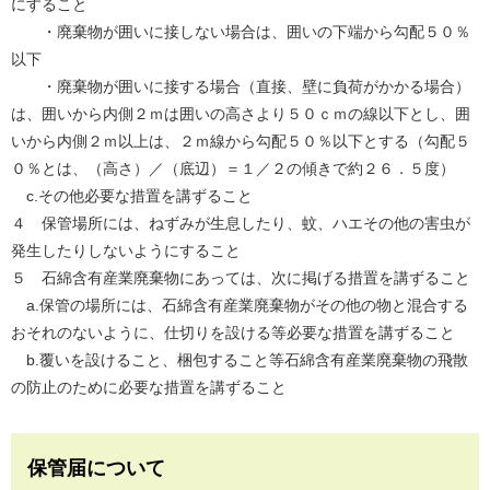
にすること
・廃棄物が囲いに接しない場合は、囲いの下端から勾配５０％
以下
・廃棄物が囲いに接する場合（直接、壁に負荷がかかる場合）
は、囲いから内側２ｍは囲いの高さより５０ｃｍの線以下とし、囲
いから内側２ｍ以上は、２ｍ線から勾配５０％以下とする（勾配５
０％とは、（高さ）／（底辺）＝１／２の傾きで約２６．５度）
c.その他必要な措置を講ずること
４ 保管場所には、ねずみが生息したり、蚊、ハエその他の害虫が
発生したりしないようにすること
５ 石綿含有産業廃棄物にあっては、次に掲げる措置を講ずること
a.保管の場所には、石綿含有産業廃棄物がその他の物と混合する
おそれのないように、仕切りを設ける等必要な措置を講ずること
b.覆いを設けること、梱包すること等石綿含有産業廃棄物の飛散
の防止のために必要な措置を講ずること
保管届について