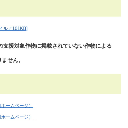
ル／101KB]
の支援対象作物に掲載されていない作物による
りません。
省ホームページ）
局ホームページ）