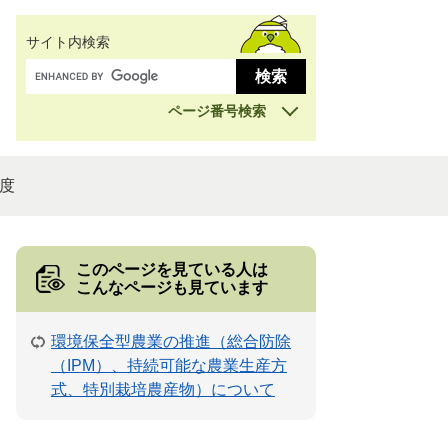
サイト内検索
ページ番号検索
度
このページを見ている人は
こんなページも見ています
環境保全型農業の推進（総合防除
（IPМ）、持続可能な農業生産方
式、特別栽培農産物）について