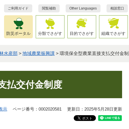
ご利用ガイド
閲覧補助
Other Languages
相談窓口
防災ポータル
分類でさがす
目的でさがす
組織でさがす
林水産部
>
地域農業振興課
>
環境保全型農業直接支払交付金制
支払交付金制度
表示
ページ番号：0002020581
更新日：2025年5月28日更新