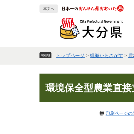
ペ
メ
本文へ
ー
ニ
ジ
ュ
の
ー
先
を
頭
飛
で
ば
す
し
トップページ
>
組織からさがす
>
農
現在地
。
て
本
文
本
へ
文
環境保全型農業直接
印刷ページの