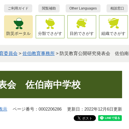
ご利用ガイド
閲覧補助
Other Languages
相談窓口
防災ポータル
分類でさがす
目的でさがす
組織でさがす
育委員会
>
佐伯教育事務所
>
防災教育公開研究発表会 佐伯南
表会 佐伯南中学校
表示
ページ番号：0002206286
更新日：2022年12月6日更新