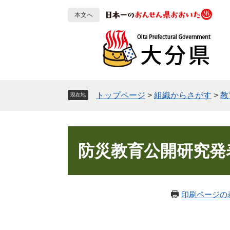
ペ
メ
本文へ
ー
ニ
ジ
ュ
の
ー
先
を
頭
飛
で
ば
す
し
トップページ
>
組織からさがす
>
教
現在地
。
て
本
文
本
へ
文
防災教育公開研究発
印刷ページの