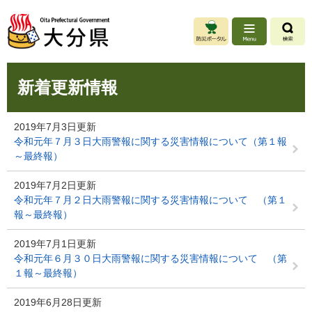
ペ
メ
ー
ニ
ジ
ュ
の
ー
先
を
本
頭
飛
新着更新情報
文
で
ば
す
し
。
て
2019年7月3日更新
本
令和元年７月３日大雨警報に関する災害情報について（第１報
文
～最終報）
へ
2019年7月2日更新
令和元年７月２日大雨警報に関する災害情報について （第１
報～最終報）
2019年7月1日更新
令和元年６月３０日大雨警報に関する災害情報について （第
１報～最終報）
2019年6月28日更新