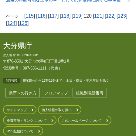
温泉の持続可能なエネルギーとしての利活用に関する事例集
[
115
] [
116
] [
117
] [
118
] [
119
] 120 [
121
] [
122
] [
123
]
ページ：
[
124
] [
125
]
大分県庁
法人番号1000020440001
〒870-8501 大分市大手町3丁目1番1号
電話番号：097-536-1111（代表）
8時30分から17時15分まで、土日・祝日・年末年始を除く
開庁時間
県庁への行き方
フロアマップ
組織別電話番号
サイトマップ
個人情報の取り扱い
免責事項・リンクについて
このホームページについて
RSS配信について