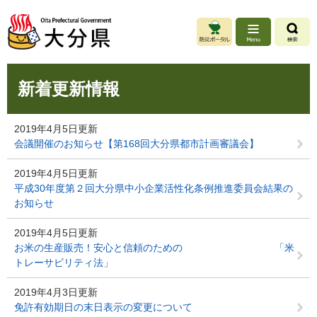
ペ
メ
ー
ニ
ジ
ュ
の
ー
先
を
本
頭
飛
新着更新情報
文
で
ば
す
し
。
て
2019年4月5日更新
本
会議開催のお知らせ【第168回大分県都市計画審議会】
文
へ
2019年4月5日更新
平成30年度第２回大分県中小企業活性化条例推進委員会結果の
お知らせ
2019年4月5日更新
お米の生産販売！安心と信頼のための 「米
トレーサビリティ法」
2019年4月3日更新
免許有効期日の末日表示の変更について