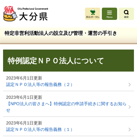
ペ
メ
ー
ニ
ジ
ュ
の
ー
先
を
特定非営利活動法人の設立及び管理・運営の手引き
頭
飛
で
ば
す
し
本
。
て
特例認定ＮＰＯ法人について
文
本
文
へ
2023年6月1日更新
認定ＮＰＯ法人等の報告義務（２）
2023年6月1日更新
【NPO法人の皆さまへ】特例認定の申請手続きに関するお知ら
せ
2023年6月1日更新
認定ＮＰＯ法人等の報告義務（１）