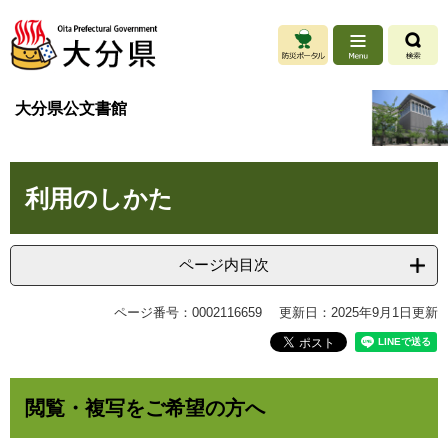
ペ
メ
ー
ニ
ジ
ュ
の
ー
先
を
大分県公文書館
頭
飛
で
ば
す
し
本
。
て
利用のしかた
文
本
文
へ
ページ内目次
ページ番号：0002116659
更新日：2025年9月1日更新
閲覧・複写をご希望の方へ