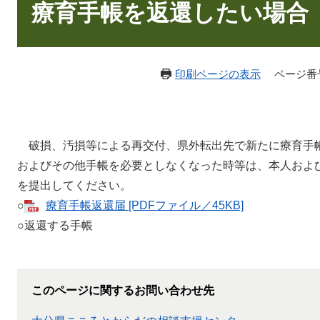
文
療育手帳を返還したい場合
印刷ページの表示
ページ番号：
破損、汚損等による再交付、県外転出先で新たに療育手
およびその他手帳を必要としなくなった時等は、本人およ
を提出してください。
○
療育手帳返還届 [PDFファイル／45KB]
○返還する手帳
このページに関するお問い合わせ先