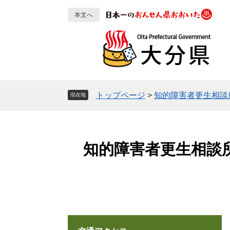
ペ
メ
本文へ
ー
ニ
ジ
ュ
の
ー
先
を
頭
飛
で
ば
す
し
トップページ
>
知的障害者更生相談
現在地
。
て
本
文
へ
知的障害者更生相談