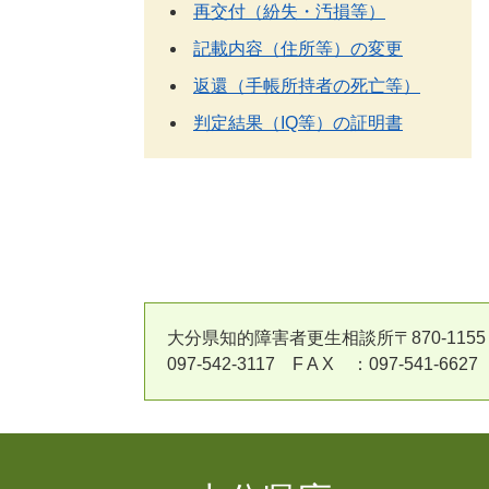
再交付（紛失・汚損等）
記載内容（住所等）の変更
返還（手帳所持者の死亡等）
判定結果（IQ等）の証明書
大分県知的障害者更生相談所〒870-11
097-542-3117 F A X ：097-541-6627 E