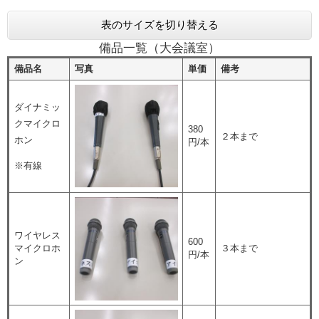
表のサイズを切り替える
備品一覧（大会議室）
備品名
写真
単価
備考
ダイナミッ
クマイクロ
380
２本まで
ホン
円/本
※有線
ワイヤレス
600
マイクロホ
３本まで
円/本
ン