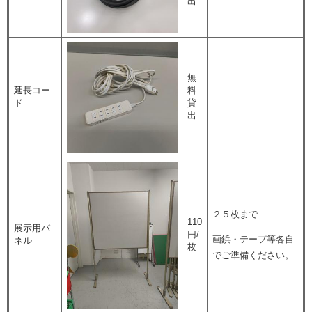
出
無
延長コー
料
ド
貸
出
２５枚まで
110
展示用パ
円/
画鋲・テープ等各自
ネル
枚
でご準備ください。