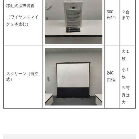
移動式拡声装置
600
２台
（ワイヤレスマイ
円/台
まで
ク２本含む）
大１
枚
小１
240
スクリーン（自立
枚
式）
円/台
※写
真は
大