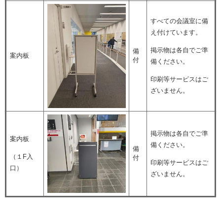
すべての会議室に備
え付けています。
掲示物は各自でご準
備
案内板
付
備ください。
印刷等サービスはご
ざいません。
掲示物は各自でご準
案内板
備ください。
備
（１F入
付
印刷等サービスはご
口）
ざいません。