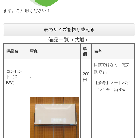
ます。ご活用ください！
表のサイズを切り替える
備品一覧（共通）
単
備品名
写真
備考
価
口数ではなく、電力
コンセン
数です。
260
ト（２
-
円
KW）
【参考】ノートパソ
コン１台：約70w