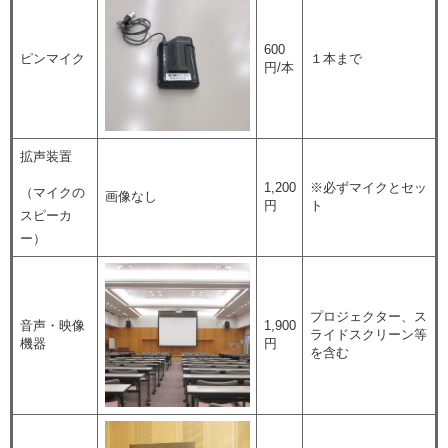
600
ピンマイク
１本まで
円/本
拡声装置
1,200
※必ずマイクとセッ
（マイクの
画像なし
円
ト
スピーカ
ー）
プロジェクター、ス
音声・映像
1,900
ライドスクリーン等
機器
円
を含む