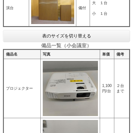
大 １台
演台
備付
小 １台
表のサイズを切り替える
備品一覧（小会議室）
備品名
写真
単価
備考
1,100
２台
プロジェクター
円/台
まで