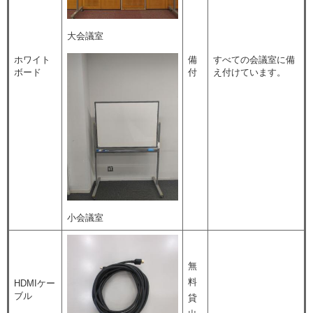
大会議室
ホワイト
備
すべての会議室に備
ボード
付
え付けています。
小会議室
無
料
HDMIケー
ブル
貸