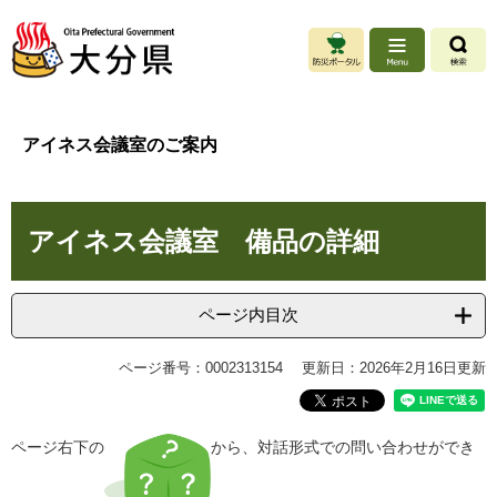
ペ
メ
ー
ニ
ジ
ュ
の
ー
先
を
頭
飛
アイネス会議室のご案内
で
ば
す
し
。
て
本
本
アイネス会議室 備品の詳細
文
文
へ
ページ内目次
ページ番号：0002313154
更新日：2026年2月16日更新
ページ右下の
から、対話形式での問い合わせができ