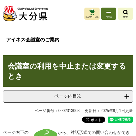
ペ
メ
ー
ニ
ジ
ュ
の
ー
先
を
頭
飛
アイネス会議室のご案内
で
ば
す
し
。
て
本
本
会議室の利用を中止または変更する
文
文
へ
とき
ページ内目次
ページ番号：0002313903
更新日：2025年9月1日更新
ページ右下の
から、対話形式での問い合わせができ