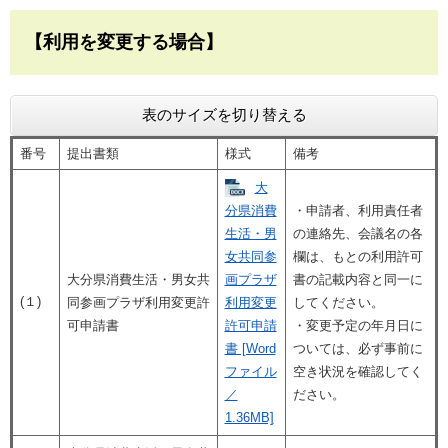
【利用を変更する場合】
表のサイズを切り替える
番号
提出書類
様式
備考
大
分県消費
・申請者、利用責任者
生活・男
の連絡先、会議名の各
女共同参
欄は、もとの利用許可
大分県消費生活・男女共
画プラザ
書の記載内容と同一に
(１)
同参画プラザ利用変更許
利用変更
してください。
可申請書
許可申請
・変更予定の年月日に
書 [Word
ついては、必ず事前に
ファイル
空き状況を確認してく
／
ださい。
1.36MB]