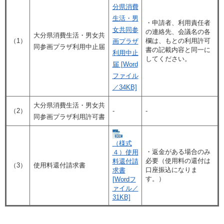
分県消費
生活・男
・申請者、利用責任者
女共同参
の連絡先、会議名の各
大分県消費生活・男女共
（1）
欄は、もとの利用許可
画プラザ
同参画プラザ利用中止届
書の記載内容と同一に
利用中止
してください。
届 [Word
ファイル
／34KB]
大分県消費生活・男女共
（2）
-
-
同参画プラザ利用許可書
（様式
・返金がある場合のみ
４）使用
必要（使用料の還付は
料還付請
（3）
使用料還付請求書
口座振込になりま
求書
す。）
[Wordフ
ァイル／
31KB]