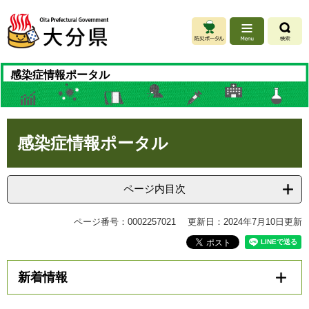
ペ
メ
ー
ニ
ジ
ュ
の
ー
先
を
感染症情報ポータル
頭
飛
で
ば
す
し
。
て
本
本
感染症情報ポータル
文
文
へ
ページ内目次
ページ番号：0002257021
更新日：2024年7月10日更新
新着情報