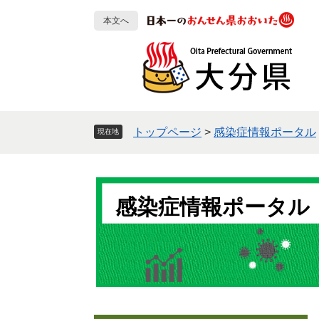
ペ
メ
本文へ
ー
ニ
ジ
ュ
の
ー
先
を
頭
飛
で
ば
す
し
トップページ
>
感染症情報ポータル
現在地
。
て
本
文
へ
感染症情報ポータル