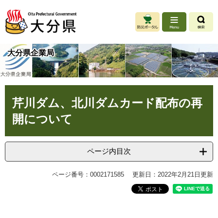
ペ
メ
ー
ニ
ジ
ュ
の
ー
先
を
大分県企業局
頭
飛
で
ば
す
し
。
て
本
本
芹川ダム、北川ダムカード配布の再
文
文
開について
へ
ページ内目次
ページ番号：0002171585
更新日：2022年2月21日更新