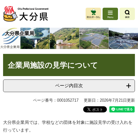
ペ
メ
ー
ニ
ジ
ュ
の
ー
先
を
大分県企業局
頭
飛
で
ば
す
し
。
て
本
本
企業局施設の見学について
文
文
へ
ページ内目次
ページ番号：0001052717
更新日：2026年7月21日更新
大分県企業局では、学校などの団体を対象に施設見学の受け入れを
行っています。