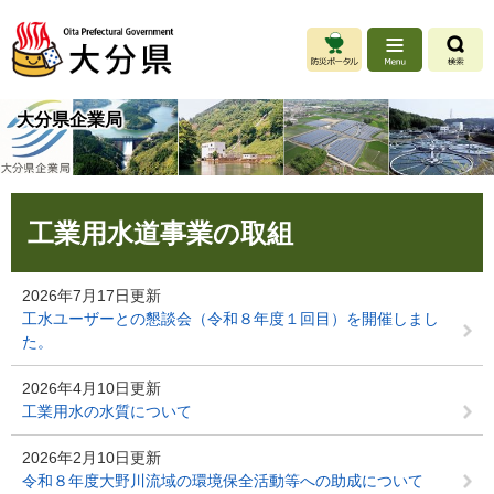
ペ
メ
ー
ニ
ジ
ュ
の
ー
先
を
大分県企業局
頭
飛
で
ば
す
し
。
て
本
本
工業用水道事業の取組
文
文
へ
2026年7月17日更新
工水ユーザーとの懇談会（令和８年度１回目）を開催しまし
た。
2026年4月10日更新
工業用水の水質について
2026年2月10日更新
令和８年度大野川流域の環境保全活動等への助成について