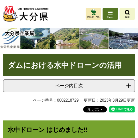
ペ
メ
ー
ニ
ジ
ュ
の
ー
先
を
大分県企業局
頭
飛
で
ば
す
し
。
て
本
本
ダムにおける水中ドローンの活用
文
文
へ
ページ内目次
ページ番号：0002218729
更新日：2023年3月29日更新
水中ドローン はじめました!!