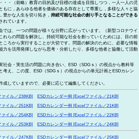
・・・（前略）教育の目的及び目標の達成を目指しつつ，一人一人の児
ともに，あらゆる他者を価値のある存在として尊重し，多様な人々と協
，豊かな人生を切り拓き，
持続可能な社会の創り手となることができる
されています。
会では、一つの問題が様々な分野に広がっています。（新型コロナウイ
これらの問題を解決し、持続可能な社会を創っていくためには、目の前
ところから実行することが大切です。問題の解決のために、必要な情報
能力を活用発揮しながら思考・分析したり、多様な他者と協働して活動
社会・実生活の問題に向き合い、ESD（SDGｓ）の視点から教科等
考え、この度、ESD（SDGｓ）の視点からの単元計画とESDカレン
で作成していますので、必要に応じて編集してください。
ァイル／238KB]
ESDカレンダー例 [Excelファイル／21KB]
ァイル／251KB]
ESDカレンダー例 [Excelファイル／21KB]
ァイル／254KB]
ESDカレンダー例 [Excelファイル／22KB]
ァイル／253KB]
ESDカレンダー例 [Excelファイル／24KB]
ァイル／247KB]
ESDカレンダー例 [Excelファイル／25KB]