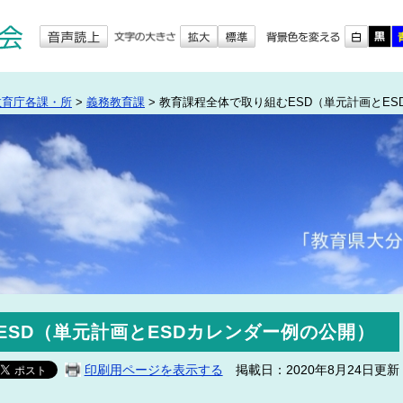
教育庁各課・所
>
義務教育課
>
教育課程全体で取り組むESD（単元計画とES
ESD（単元計画とESDカレンダー例の公開）
印刷用ページを表示する
掲載日：2020年8月24日更新