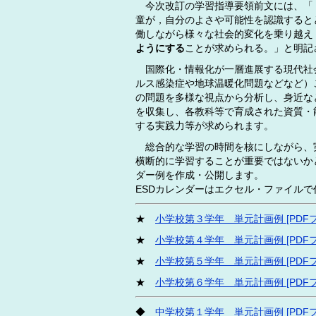
今次改訂の学習指導要領前文には、「
童が，自分のよさや可能性を認識すると
働しながら様々な社会的変化を乗り越え
ようにする
ことが求められる。」と明記
国際化・情報化が一層進展する現代社
ルス感染症や地球温暖化問題などなど）
の問題を多様な視点から分析し、身近な
を収集し、各教科等で育成された資質・
する実践力等が求められます。
総合的な学習の時間を核にしながら、実
横断的に学習することが重要ではないかと
ダー例を作成・公開します。
ESDカレンダーはエクセル・ファイル
★
小学校第３学年 単元計画例 [PDFフ
★
小学校第４学年 単元計画例 [PDFフ
★
小学校第５学年 単元計画例 [PDFフ
★
小学校第６学年 単元計画例 [PDFフ
◆
中学校第１学年 単元計画例 [PDFフ