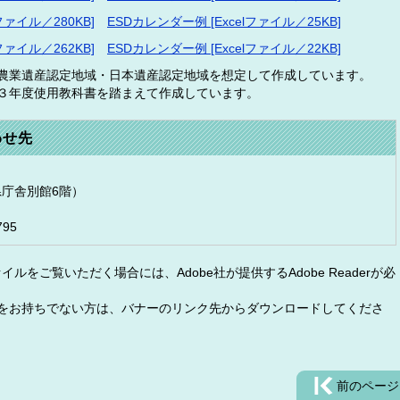
ァイル／280KB]
ESDカレンダー例 [Excelファイル／25KB]
ァイル／262KB]
ESDカレンダー例 [Excelファイル／22KB]
界農業遺産認定地域・日本遺産認定地域を想定して作成しています。
和３年度使用教科書を踏まえて作成しています。
わせ先
（県庁舎別館6階）
795
イルをご覧いただく場合には、Adobe社が提供するAdobe Readerが必
eaderをお持ちでない方は、バナーのリンク先からダウンロードしてくださ
前のページ