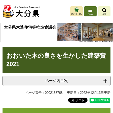
ペ
メ
ー
ニ
ジ
ュ
の
ー
先
を
大分県木造住宅等推進協議会
頭
飛
で
ば
す
し
。
て
本
本
おおいた木の良さを生かした建築賞
文
文
へ
2021
ページ内目次
ページ番号：0002158768
更新日：2022年12月13日更新