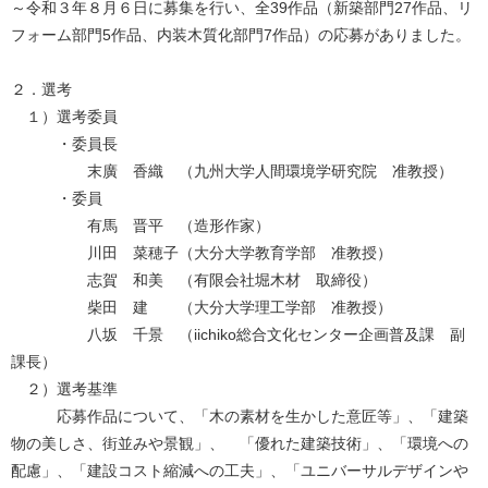
～令和３年８月６日に募集を行い、全39作品（新築部門27作品、リ
フォーム部門5作品、内装木質化部門7作品）の応募がありました。
２．選考
１）選考委員
・委員長
末廣 香織 （九州大学人間環境学研究院 准教授）
・委員
有馬 晋平 （造形作家）
川田 菜穂子（大分大学教育学部 准教授）
志賀 和美 （有限会社堀木材 取締役）
柴田 建 （大分大学理工学部 准教授）
八坂 千景 （iichiko総合文化センター企画普及課 副
課長）
２）選考基準
応募作品について、「木の素材を生かした意匠等」、「建築
物の美しさ、街並みや景観」、 「優れた建築技術」、「環境への
配慮」、「建設コスト縮減への工夫」、「ユニバーサルデザインや