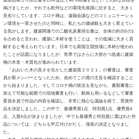
温室効果ガス排出量を13年度比で46％削減するという大胆な目標を
掲げましたが、それでも欧州などの環境先進国に比すると、大きく
見劣りしています。コロナ禍は、遠隔会議などのコミュニケーショ
ン環境を一変させたのと同時に、私たちの価値観も大きく変えてい
る気がします。建築関連での二酸化炭素排出量は、全体の約3分の1
を占めると言われ、建築に木材を使うことは、その低減に大きく貢
献すると考えられています。日本でも新国立競技場に木材が使われ
たことが話題になりましたが、世界ではさらに大胆かつ急速に建築
物の木造・木質化が進められています。
「おおいた木の良さを生かした建築賞２０２１」の審査は、審査
員が新メンバーとなったため、改めてこの賞の主旨を確認すること
から始まりました。そしてコロナ禍の状況を見ながら、書類審査に
加えて可能な範囲での現地審査も行い、動画も用いるなどして審査
委員全員で作品の内容を確認し、非常に熱心な議論を経て、受賞作
品を決定しました。この中で、最優秀賞1点、特別賞1点、優秀賞4
点、入賞4点が決まりましたが、中でも最優秀と特別賞に選ばれた作
品については、どちらも甲乙付けがたく、僅差の決定となりまし
た。