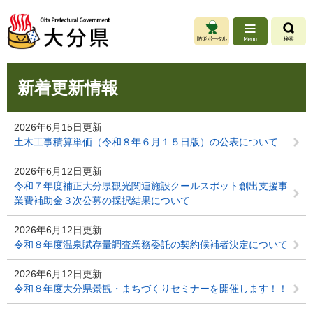
ペ
メ
ー
ニ
ジ
ュ
の
ー
先
を
本
頭
飛
新着更新情報
文
で
ば
す
し
。
て
2026年6月15日更新
本
土木工事積算単価（令和８年６月１５日版）の公表について
文
へ
2026年6月12日更新
令和７年度補正大分県観光関連施設クールスポット創出支援事
業費補助金３次公募の採択結果について
2026年6月12日更新
令和８年度温泉賦存量調査業務委託の契約候補者決定について
2026年6月12日更新
令和８年度大分県景観・まちづくりセミナーを開催します！！