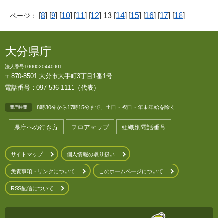
[
8
] [
9
] [
10
] [
11
] [
12
] 13 [
14
] [
15
] [
16
] [
17
] [
18
]
ページ：
大分県庁
法人番号1000020440001
〒870-8501 大分市大手町3丁目1番1号
電話番号：097-536-1111（代表）
8時30分から17時15分まで、土日・祝日・年末年始を除く
開庁時間
県庁への行き方
フロアマップ
組織別電話番号
サイトマップ
個人情報の取り扱い
免責事項・リンクについて
このホームページについて
RSS配信について