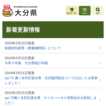
ペ
メ
ー
ニ
ジ
ュ
の
ー
先
を
本
頭
飛
新着更新情報
文
で
ば
す
し
。
て
2024年3月22日更新
本
租税特別措置（廃棄物関係）について
文
へ
2024年3月22日更新
令和５年版 大分県統計年鑑
2024年3月21日更新
epi.71 働く女性応援企業 生活協同組合コープおおいたを取材
しました！
2024年3月21日更新
epi.70働く女性応援企業 キツキハーネス有限会社を取材しま
した！