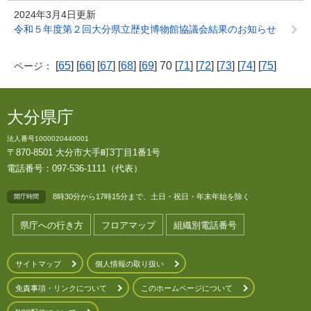
2024年3月4日更新
令和５年度第２回大分県立歴史博物館協議会結果のお知らせ
[
65
] [
66
] [
67
] [
68
] [
69
] 70 [
71
] [
72
] [
73
] [
74
] [
75
]
ページ：
大分県庁
法人番号1000020440001
〒870-8501 大分市大手町3丁目1番1号
電話番号：097-536-1111（代表）
8時30分から17時15分まで、土日・祝日・年末年始を除く
開庁時間
県庁への行き方
フロアマップ
組織別電話番号
サイトマップ
個人情報の取り扱い
免責事項・リンクについて
このホームページについて