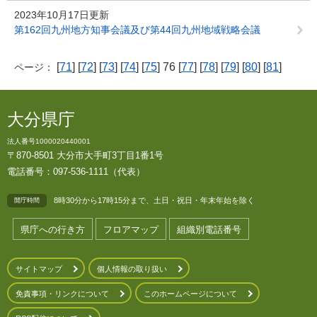
2023年10月17日更新
第162回九州地方知事会議及び第44回九州地域戦略会議
[
71
] [
72
] [
73
] [
74
] [
75
] 76 [
77
] [
78
] [
79
] [
80
] [
81
]
ページ：
大分県庁
法人番号1000020440001
〒870-8501 大分市大手町3丁目1番1号
電話番号：097-536-1111（代表）
8時30分から17時15分まで、土日・祝日・年末年始を除く
開庁時間
県庁への行き方
フロアマップ
組織別電話番号
サイトマップ
個人情報の取り扱い
免責事項・リンクについて
このホームページについて