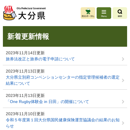
ペ
メ
ー
ニ
ジ
ュ
の
ー
先
を
本
頭
飛
新着更新情報
文
で
ば
す
し
。
て
2023年11月14日更新
本
旅券法改正と旅券の電子申請について
文
へ
2023年11月13日更新
大分県立別府コンベンションセンターの指定管理候補者の選定
結果について
2023年11月13日更新
「One Rugby体験会 in 日田」の開催について
2023年11月10日更新
令和５年度第１回大分県国民健康保険運営協議会の結果のお知
らせ