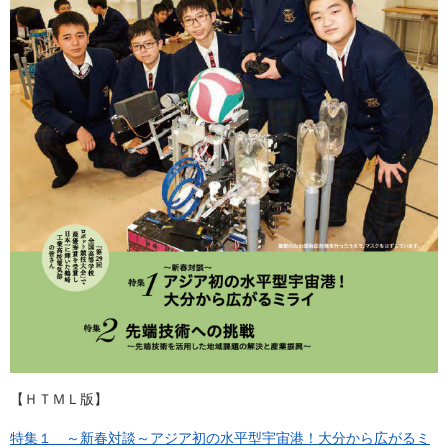
【ＨＴＭＬ版】
特集１ ～新春対談～アジア初の水平型宇宙港！大分から広がるミ