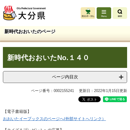
ペ
メ
ー
ニ
ジ
ュ
の
ー
先
を
新時代おおいたのページ
頭
飛
で
ば
す
し
本
。
て
新時代おおいたNo.１４０
文
本
文
へ
ページ内目次
ページ番号：0002155241
更新日：2022年1月15日更新
【電子書籍版】
おおいたイーブックスのページへ(外部サイトへリンク）
【クイズ＆プレゼントへの応募】