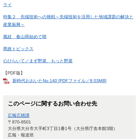
ライ
特集２ 先端技術への挑戦～先端技術を活用した地域課題の解決と
産業振興～
風紋 春山雨始めて晴
県政トピックス
心ひらいて／まず野菜、もっと野菜
【PDF版】
新時代おおいたNo.140 [PDFファイル／8.03MB]
このページに関するお問い合わせ先
広報広聴課
〒870-8501
大分県大分市大手町3丁目1番1号（大分県庁舎本館3階）
広報・報道班