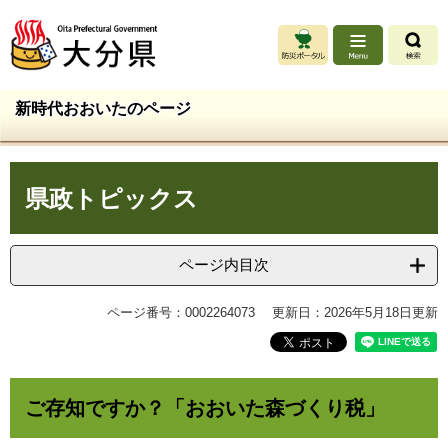
ペ
メ
ー
ニ
ジ
ュ
の
ー
先
を
新時代おおいたのページ
頭
飛
で
ば
す
し
本
。
て
県政トピックス
文
本
文
へ
ページ内目次
ページ番号：0002264073
更新日：2026年5月18日更新
ご存知ですか？「おおいた森づくり税」