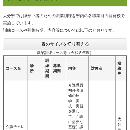
大分県では障がい者のための職業訓練を県内の各職業能力開発校で
実施しています。
訓練コースや募集時期、内容等については以下のとおりです。
表のサイズを切り替える
職業訓練コース等（令和８年度）
訓
連
場
練
募集
コース名
内容
対象者
絡
所
期
期間
先
間
介護職員
初任者研
修の座
学・実
技・実習
を通し
て、介護
大
に必要な
分
介護チャレ
基礎知識
高