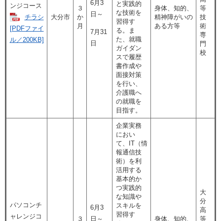
6月3
と実践的
ンジコース
３
身体、知的、
等
な技術を
日～
チラシ
大分市
か
精神障がいの
技
習得す
月
ある方等
術
[PDFファイ
る。ま
7月31
専
た、就職
ル／200KB]
日
門
ガイダン
校
スで履歴
書作成や
面接対策
を行い、
介護職へ
の就職を
目指す。
企業実務
におい
て、IT（情
報通信技
術）を利
活用する
基本的か
つ実践的
大
な知識や
分
パソコンチ
スキルを
6月3
高
習得す
ャレンジコ
３
日～
身体、知的、
等