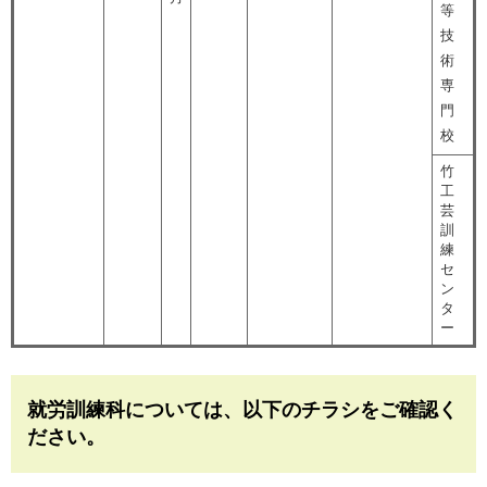
等
技
術
専
門
校
竹
工
芸
訓
練
セ
ン
タ
ー
就労訓練科については、以下のチラシをご確認く
ださい。