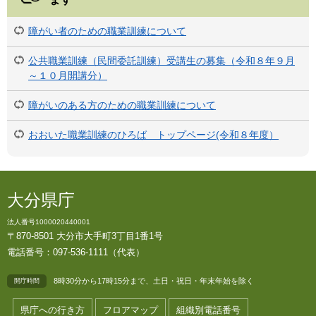
障がい者のための職業訓練について
公共職業訓練（民間委託訓練）受講生の募集（令和８年９月
～１０月開講分）
障がいのある方のための職業訓練について
おおいた職業訓練のひろば トップページ(令和８年度）
大分県庁
法人番号1000020440001
〒870-8501 大分市大手町3丁目1番1号
電話番号：097-536-1111（代表）
8時30分から17時15分まで、土日・祝日・年末年始を除く
開庁時間
県庁への行き方
フロアマップ
組織別電話番号