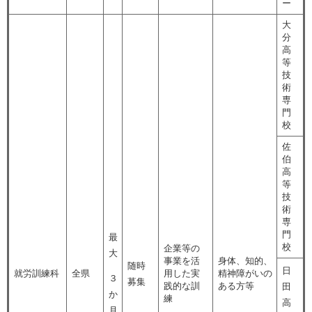
ー
大
分
高
等
技
術
専
門
校
佐
伯
高
等
技
術
専
門
最
校
企業等の
大
事業を活
身体、知的、
随時
日
就労訓練科
全県
用した実
精神障がいの
３
募集
践的な訓
ある方等
田
か
練
高
月