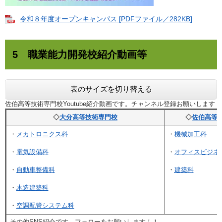
令和８年度オープンキャンパス [PDFファイル／282KB]
5 職業能力開発校紹介動画等
表のサイズを切り替える
佐伯高等技術専門校Youtube紹介動画です。チャンネル登録お願いします
◇
大分高等技術専門校
◇
佐伯高等
・
メカトロニクス科
・
機械加工科
・
電気設備科
・
オフィスビジネ
・
自動車整備科
・
建築科
・
木造建築科
・
空調配管システム科
その他SNS紹介です。フォローをお願いします！！