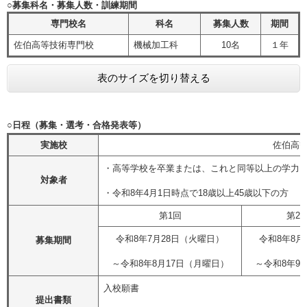
○募集科名・募集人数・訓練期間
専門校名
科名
募集人数
期間
佐伯高等技術専門校
機械加工科
10名
１年
表のサイズを切り替える
○日程（募集・選考・合格発表等）
実施校
佐伯高
・高等学校を卒業または、これと同等以上の学力
対象者
・令和8年4月1日時点で18歳以上45歳以下の方
第1回
第2
令和8年7月28日（火曜日）
令和8年8月
募集期間
～令和8年8月17日（月曜日）
～令和8年9
入校願書
提出書類