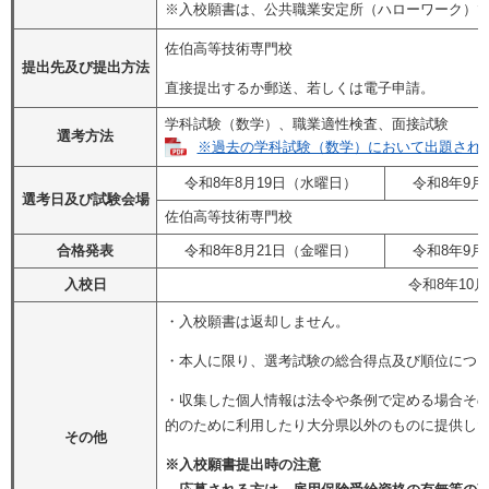
※入校願書は、公共職業安定所（ハローワーク）
佐伯高等技術専門校
提出先及び提出方法
直接提出するか郵送、若しくは電子申請。
学科試験（数学）、職業適性検査、面接試験
選考方法
※過去の学科試験（数学）において出題された問
令和8年8月19日（水曜日）
令和8年9月
選考日及び試験会場
佐伯高等技術専門校
合格発表
令和8年8月21日（金曜日）
令和8年9月
入校日
令和8年10
・入校願書は返却しません。
・本人に限り、選考試験の総合得点及び順位につ
・収集した個人情報は法令や条例で定める場合そ
的のために利用したり大分県以外のものに提供し
その他
※入校願書提出時の注意