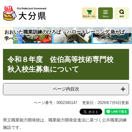
ペ
メ
ー
ニ
ジ
ュ
の
ー
先
を
おおいた職業訓練のひろば ～ハロートレーニング 急がば
頭
飛
学べ～
で
ば
す
し
本
。
て
令和８年度 佐伯高等技術専門校
文
本
文
秋入校生募集について
へ
ページ内目次
ページ番号：0002345147
更新日：2026年7月6日更新
県立職業能力開発校は、職業能力開発促進法に基づく公共職業訓練
施設です。