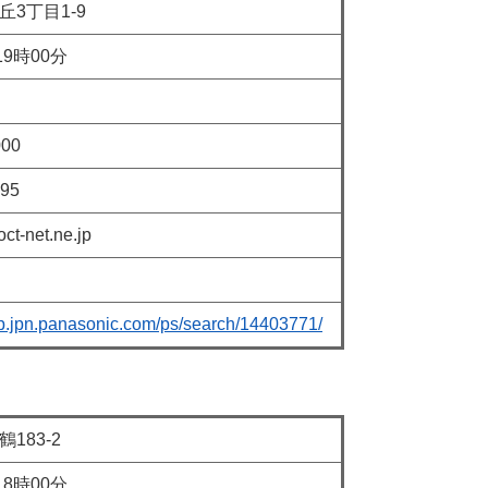
丁目1‐9
時00分
00
95
et.ne.jp
-hp.jpn.panasonic.com/ps/search/14403771/
3-2
時00分