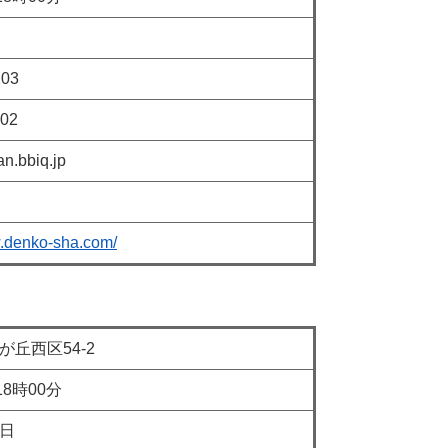
03
02
biq.jp
w.denko-sha.com/
区54-2
時00分
日