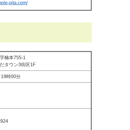
pple-oita.com/
755-1
ン3街区1F
9時00分
924