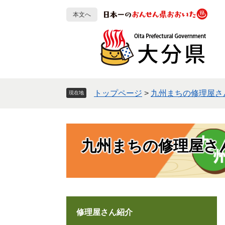
ペ
メ
本文へ
ー
ニ
ジ
ュ
の
ー
先
を
頭
飛
で
ば
す
し
トップページ
>
九州まちの修理屋さ
現在地
。
て
本
文
へ
九州まちの修理屋さ
修理屋さん紹介