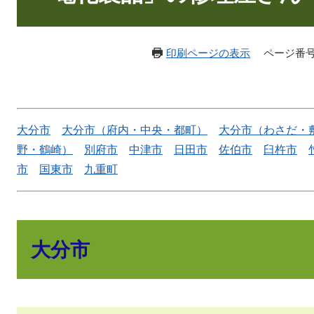
印刷ページの表示
ページ番号：
大分市
大分市（府内・中央・都町）
大分市（わさだ・
野・鶴崎）
別府市
中津市
日田市
佐伯市
臼杵市
市
国東市
九重町
大分市