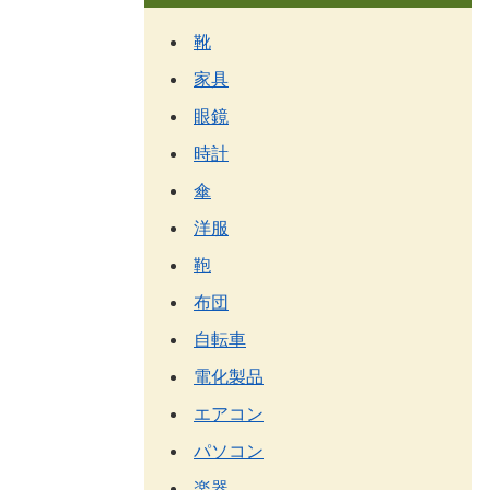
靴
家具
眼鏡
時計
傘
洋服
鞄
布団
自転車
電化製品
エアコン
パソコン
楽器