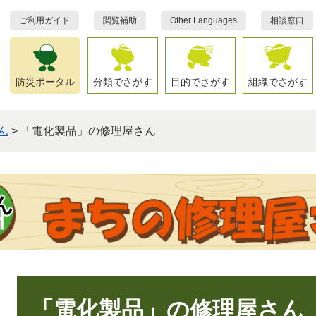
ご利用ガイド
閲覧補助
Other Languages
相談窓口
防災ポータル
分類でさがす
目的でさがす
組織でさがす
ん
>
「電化製品」の修理屋さん
ん
本
文
「電化製品」の修理屋さん