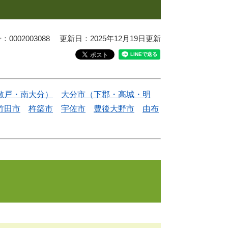
0002003088
更新日：2025年12月19日更新
敷戸・南大分）
大分市（下郡・高城・明
竹田市
杵築市
宇佐市
豊後大野市
由布