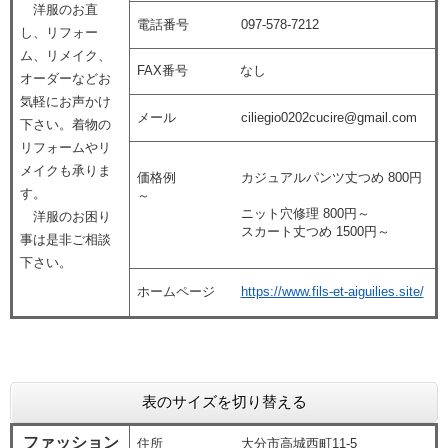
洋服のお直
電話番号 097-578-7212
し、リフォー
ム、リメイク、
FAX番号 なし
オーダーなどお
気軽にお声かけ
メール ciliegio0202cucire@gmail.com
下さい。着物の
リフォームやリ
メイクも承りま
価格例 カジュアルパンツ丈つめ 800円
す。
～
ニット穴修理 800円～
洋服のお困り
スカート丈つめ 1500円～
事は是非ご相談
下さい。
ホームページ
https://www.fils-et-aiguilies.site/
表のサイズを切り替える
ファッション
住所 大分市高城西町11-5