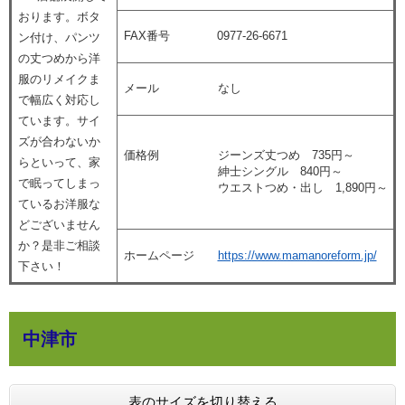
おります。ボタ
FAX番号 0977-26-6671
ン付け、パンツ
の丈つめから洋
服のリメイクま
メール なし
で幅広く対応し
ています。サイ
ズが合わないか
価格例 ジーンズ丈つめ 735円～
らといって、家
紳士シングル 840円～
で眠ってしまっ
ウエストつめ・出し 1,890円～
ているお洋服な
どございません
か？是非ご相談
ホームページ
https://www.mamanoreform.jp/
下さい！
中津市
表のサイズを切り替える