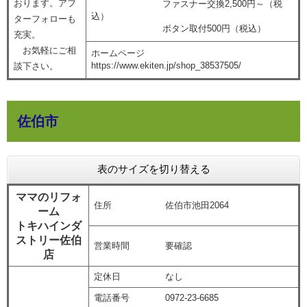
おります。アフ
ファスナー交換2,500円～（税
込）
ターフォローも
ボタン取付500円（税込）
充実。
お気軽にご相
ホームページ
https://www.ekiten.jp/shop_38537505/
談下さい。
佐伯市
表のサイズを切り替える
ママのリフォ
住所 佐伯市池田2064
ーム
トキハインダ
ストリー佐伯
営業時間 要確認
店
定休日 なし
電話番号 0972-23-6685