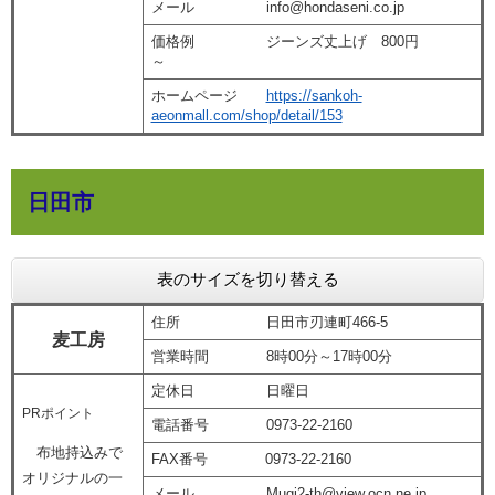
メール info@hondaseni.co.jp
価格例 ジーンズ丈上げ 800円
～
ホームページ
https://sankoh-
aeonmall.com/shop/detail/153
日田市
表のサイズを切り替える
住所 日田市刃連町466-5
麦工房
営業時間 8時00分～17時00分
定休日 日曜日
PRポイント
電話番号 0973-22-2160
布地持込みで
FAX番号 0973-22-2160
オリジナルの一
メール Mugi2-th@view.ocn.ne.jp