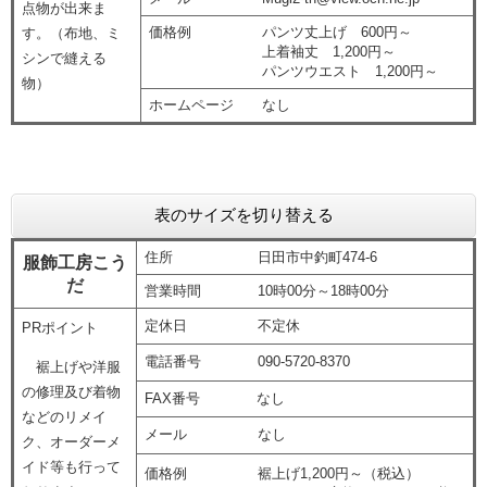
点物が出来ま
価格例 パンツ丈上げ 600円～
す。（布地、ミ
上着袖丈 1,200円～
シンで縫える
パンツウエスト 1,200円～
物）
ホームページ なし
表のサイズを切り替える
住所 日田市中釣町474-6
服飾工房こう
だ
営業時間 10時00分～18時00分
定休日 不定休
PRポイント
電話番号 090-5720-8370
裾上げや洋服
の修理及び着物
FAX番号 なし
などのリメイ
メール なし
ク、オーダーメ
イド等も行って
価格例 裾上げ1,200円～（税込）