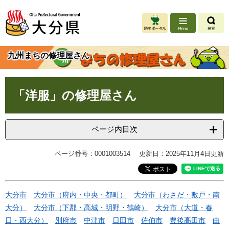
ペ
メ
ー
ニ
ジ
ュ
の
ー
先
を
九州まちの修理屋さん
頭
飛
で
ば
す
し
本
。
て
「洋服」の修理屋さん
文
本
文
へ
ページ内目次
ページ番号：0001003514
更新日：2025年11月4日更新
大分市
大分市（府内・中央・都町）
大分市（わさだ・敷戸・南
大分）
大分市（下郡・高城・明野・鶴崎）
大分市（大道・春
日・西大分）
別府市
中津市
日田市
佐伯市
豊後高田市
由