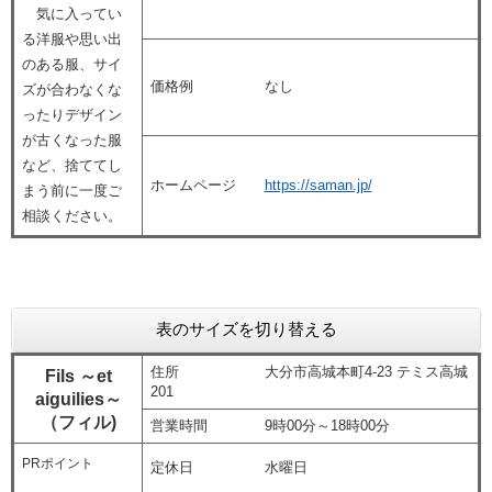
気に入ってい
る洋服や思い出
のある服、サイ
価格例 なし
ズが合わなくな
ったりデザイン
が古くなった服
など、捨ててし
ホームページ
https://saman.jp/
まう前に一度ご
相談ください。
表のサイズを切り替える
住所 大分市高城本町4-23 テミス高城
Fils ～et
201
aiguilies～
（フィル)
営業時間 9時00分～18時00分
PRポイント
定休日 水曜日