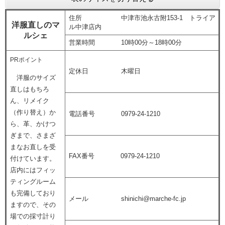
住所 中津市池永古附153-1 トライア
洋服直しのマ
ル中津店内
ルシェ
営業時間 10時00分～18時00分
PRポイント
定休日 木曜日
洋服のサイズ
直しはもちろ
ん、リメイク
（作り替え）か
電話番号 0979-24-1210
ら、革、かけつ
ぎまで、さまざ
まなお直しを受
FAX番号 0979-24-1210
付けています。
店内にはフィッ
ティングルーム
も完備しており
メール shinichi@marche-fc.jp
ますので、その
場での採寸計り