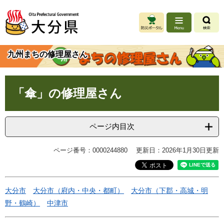
ペ
メ
ー
ニ
ジ
ュ
の
ー
先
を
九州まちの修理屋さん
頭
飛
で
ば
す
し
本
。
て
「傘」の修理屋さん
文
本
文
へ
ページ内目次
ページ番号：0000244880
更新日：2026年1月30日更新
大分市
大分市（府内・中央・都町）
大分市（下郡・高城・明
野・鶴崎）
中津市