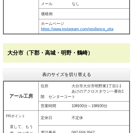
メール なし
価格例
ホームページ
https://www.instagram.com/resilience_oita
​大分市（下郡・高城・明野・鶴崎）
表のサイズを切り替える
住所 大分市大分市明野東1丁目1-1
あけのアクロスタウン一番街1
アール工房
階 センターコート
営業時間 10時00分～19時00分
PRポイント
定休日 不定休
直して、もう
電話番号 097-558-3567