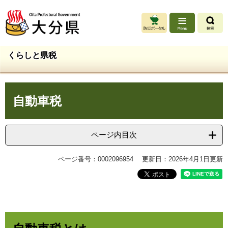
ペ
メ
ー
ニ
ジ
ュ
の
ー
先
を
くらしと県税
頭
飛
で
ば
す
し
本
。
て
自動車税
文
本
文
へ
ページ内目次
ページ番号：0002096954
更新日：2026年4月1日更新