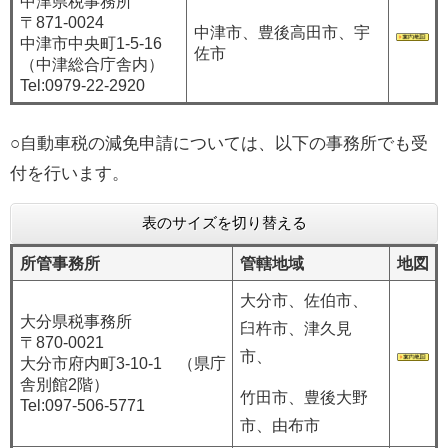
中津県税事務所
〒871-0024
中津市、豊後高田市、宇
中津市中央町1-5-16
佐市
（中津総合庁舎内）
Tel:0979-22-2920
○自動車税の減免申請については、以下の事務所でも受
付を行います。
表のサイズを切り替える
所管事務所
管轄地域
地図
大分市、佐伯市、
大分県税事務所
臼杵市、津久見
〒870-0021
市、
大分市府内町3-10-1 （県庁
舎別館2階）
竹田市、豊後大野
Tel:097-506-5771
市、由布市