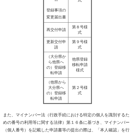
式
登録事項の
変更届出書
第８号様
再交付申請
式
更新交付申
第９号様
請
式
（大分県か
他県登録
ら他県へ
移転申請
の）登録移
様式
転申請
（他県から
大分県へ
第２号様
の）登録移
式
転申請
また、マイナンバー法（行政手続における特定の個人を識別するた
めの番号の利用等に関する法律）第１６条に基づき、マイナンバー
（個人番号）を記載した申請書等の提出の際は、「本人確認」を行