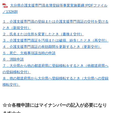
大分県介護支援専門員名簿登録等事業実施要綱 [PDFファイル
／132KB]
１．介護支援専門員の登録または介護支援専門員証の交付を受ける
とき（新規交付）
２．氏名または住所を変更したとき（書換え交付）
３．介護支援専門員証を汚損または破損、紛失したとき（再交付）
４．介護支援専門員証の有効期間を更新するとき（更新交付）
５．死亡、欠格事項該当時の申請
６．消除申請
７．大分県から他の都道府県に登録移転をするとき（他都道府県へ
の登録移転交付）
８．他の都道府県から大分県へ登録移転するとき（大分県への登録
移転交付）
☆☆各種申請にはマイナンバーの記入が必要になり