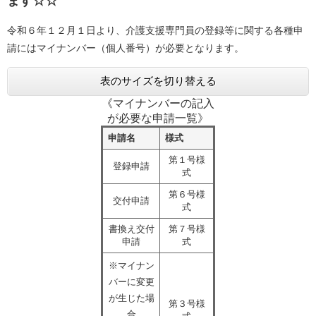
ます☆☆
令和６年１２月１日より、介護支援専門員の登録等に関する各種申
請にはマイナンバー（個人番号）が必要となります。
表のサイズを切り替える
《マイナンバーの記入
が必要な申請一覧》
申請名
様式
第１号様
登録申請
式
第６号様
交付申請
式
書換え交付
第７号様
申請
式
※マイナン
バーに変更
が生じた場
第３号様
合