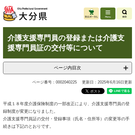
ペ
メ
ー
ニ
ジ
ュ
の
ー
先
を
本
頭
飛
介護支援専門員の登録または介護支
文
で
ば
援専門員証の交付等について
す
し
。
て
本
文
ページ内目次
へ
ページ番号：0002040225
更新日：2025年6月16日更新
平成１８年度介護保険制度の一部改正により、介護支援専門員の登
録制度が変更になりました。
介護支援専門員証の交付・登録事項（氏名・住所等）の変更等の手
続きは下記のとおりです。