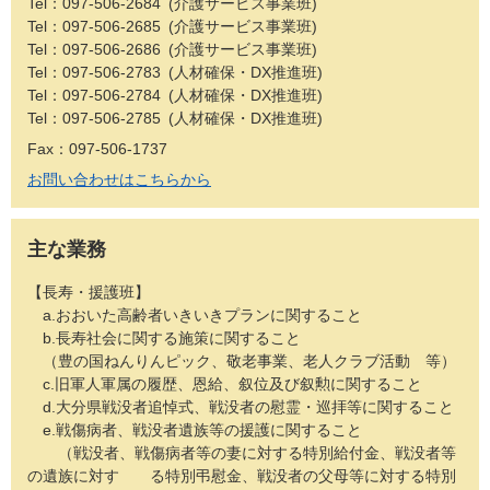
Tel：097-506-2684
介護サービス事業班
Tel：097-506-2685
介護サービス事業班
Tel：097-506-2686
介護サービス事業班
Tel：097-506-2783
人材確保・DX推進班
Tel：097-506-2784
人材確保・DX推進班
Tel：097-506-2785
人材確保・DX推進班
Fax：097-506-1737
お問い合わせはこちらから
主な業務
【長寿・援護班】
a.おおいた高齢者いきいきプランに関すること
b.長寿社会に関する施策に関すること
（豊の国ねんりんピック、敬老事業、老人クラブ活動 等）
c.旧軍人軍属の履歴、恩給、叙位及び叙勲に関すること
d.大分県戦没者追悼式、戦没者の慰霊・巡拝等に関すること
e.戦傷病者、戦没者遺族等の援護に関すること
（戦没者、戦傷病者等の妻に対する特別給付金、戦没者等
の遺族に対す る特別弔慰金、戦没者の父母等に対する特別