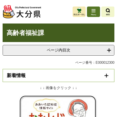
ペ
メ
ー
ニ
ジ
ュ
の
ー
先
を
本
頭
飛
高齢者福祉課
文
で
ば
す
し
。
て
ページ内目次
本
文
ページ番号：E000012300
へ
新着情報
↓ ↓ 画像をクリック ↓ ↓