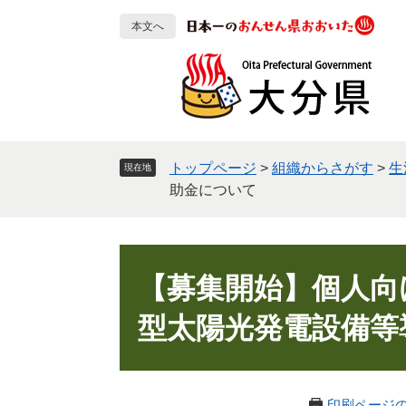
ペ
メ
本文へ
ー
ニ
ジ
ュ
の
ー
先
を
頭
飛
で
ば
す
し
トップページ
>
組織からさがす
>
生
現在地
。
て
助金について
本
文
へ
本
文
【募集開始】個人向
型太陽光発電設備等
印刷ページ