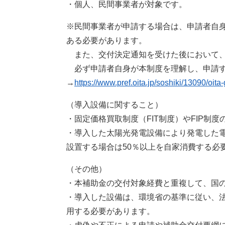
・個人、民間事業者が対象です。
※民間事業者が申請する場合は、申請者自
ある必要があります。
また、交付決定通知を受けた後において
​必ず申請者自身が本制度を理解し、申請
→
https://www.pref.oita.jp/soshiki/13090/oita
（導入設備に関すること）
・固定価格買取制度（FIT制度）やFIP制
・導入した太陽光発電設備により発電した電
設置する場合は50％以上を自家消費する必
（その他）
・本補助金の交付対象経費と重複して、国
・導入した設備は、環境省の基準に従い、
用する必要があります。