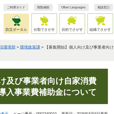
ご利用ガイド
閲覧補助
Other Languages
相談窓口
防災ポータル
分類でさがす
目的でさがす
組織でさがす
活環境部
>
環境政策課
>
【募集開始】個人向け及び事業者向け
け及び事業者向け自家消費
導入事業費補助金について
の表示
ページ番号：0002340010
更新日：2026年8月6日更新