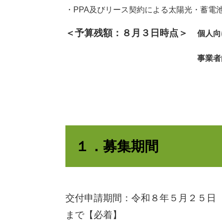
・PPA及びリース契約による太陽光・蓄電
＜予算残額
：８月３日時点＞
個人
事業
１．募集期間
交付申請期間：令和８年５月２５日
まで【必着】