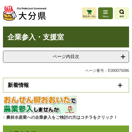
ペ
メ
ー
ニ
ジ
ュ
の
ー
先
を
本
頭
飛
企業参入・支援室
文
で
ば
す
し
。
て
ページ内目次
本
文
ページ番号：E000075086
へ
新着情報
↑ 農林水産業への企業参入をご検討の方はコチラをクリック！