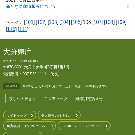
2021年5月11日更新
新たな避難情報等について
[
101
] [
102
] [
103
] [
104
] [
105
] 106 [
107
] [
108
] [
109
]
ページ：
[
110
] [
111
]
大分県庁
法人番号1000020440001
〒870-8501 大分市大手町3丁目1番1号
電話番号：097-536-1111（代表）
8時30分から17時15分まで、土日・祝日・年末年始を除く
開庁時間
県庁への行き方
フロアマップ
組織別電話番号
サイトマップ
個人情報の取り扱い
免責事項・リンクについて
このホームページについて