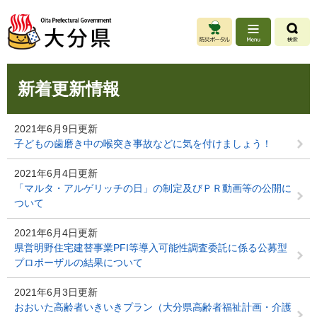
ペ
メ
ー
ニ
ジ
ュ
の
ー
先
を
本
頭
飛
新着更新情報
文
で
ば
す
し
。
て
2021年6月9日更新
本
子どもの歯磨き中の喉突き事故などに気を付けましょう！
文
へ
2021年6月4日更新
「マルタ・アルゲリッチの日」の制定及びＰＲ動画等の公開に
ついて
2021年6月4日更新
県営明野住宅建替事業PFI等導入可能性調査委託に係る公募型
プロポーザルの結果について
2021年6月3日更新
おおいた高齢者いきいきプラン（大分県高齢者福祉計画・介護