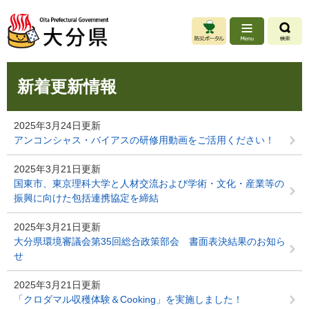
ペ
メ
ー
ニ
ジ
ュ
の
ー
先
を
本
頭
飛
新着更新情報
文
で
ば
す
し
。
て
2025年3月24日更新
本
アンコンシャス・バイアスの研修用動画をご活用ください！
文
へ
2025年3月21日更新
国東市、東京理科大学と人材交流および学術・文化・産業等の
振興に向けた包括連携協定を締結
2025年3月21日更新
大分県環境審議会第35回総合政策部会 書面表決結果のお知ら
せ
2025年3月21日更新
「クロダマル収穫体験＆Cooking」を実施しました！