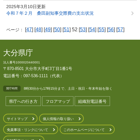
2025年3月10日更新
令和７年２月 桑田副知事交際費の支出状況
[
47
] [
48
] [
49
] [
50
] [
51
] 52 [
53
] [
54
] [
55
] [
56
] [
57
]
ページ：
大分県庁
法人番号1000020440001
〒870-8501 大分市大手町3丁目1番1号
電話番号：097-536-1111（代表）
8時30分から17時15分まで、土日・祝日・年末年始を除く
開庁時間
県庁への行き方
フロアマップ
組織別電話番号
サイトマップ
個人情報の取り扱い
免責事項・リンクについて
このホームページについて