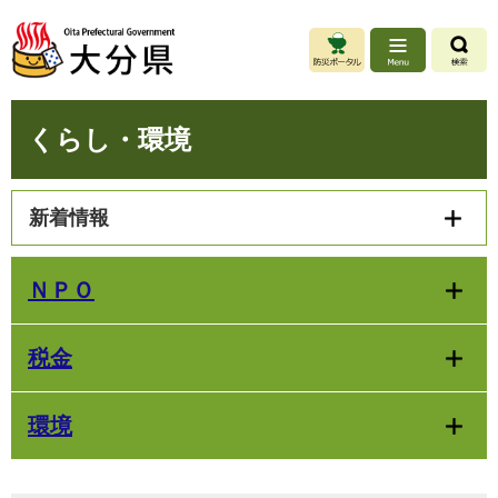
ペ
メ
ー
ニ
ジ
ュ
の
ー
先
を
本
頭
飛
くらし・環境
文
で
ば
す
し
。
て
新着情報
本
文
へ
ＮＰＯ
税金
環境