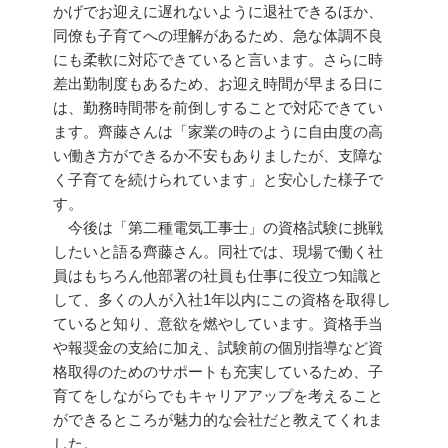
かげでお迎えに遅れないように退社できるほか、
同僚も子育てへの理解があるため、急な体調不良
にも柔軟に対応できていると言います。さらに時
差出勤制度もあるため、お迎え時間が早まる日に
は、勤務時間帯を前倒しすることで対応できてい
ます。齊藤さんは「家業の時のように自由度の高
い働き方ができるか不安もありましたが、支障な
く子育てを続けられています」と安心した様子で
す。
今後は「第二種電気工事士」の資格試験に挑戦
したいと語る齊藤さん。同社では、現場で働く社
員はもちろん他部署の社員も仕事に役立つ知識と
して、多くの人が入社1年以内にこの資格を取得し
ていると知り、意欲を燃やしています。資格手当
や報奨金の支給に加え、試験前の個別指導など資
格取得のためのサポートも充実しているため、子
育てをしながらでもキャリアアップを考えること
ができるところが魅力的な会社だと教えてくれま
した。