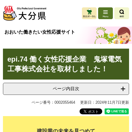
ペ
メ
ー
ニ
ジ
ュ
の
ー
先
を
おおいた働きたい女性応援サイト
頭
飛
で
ば
す
し
本
。
て
epi.74 働く女性応援企業 鬼塚電気
文
本
文
工事株式会社を取材しました！
へ
ページ内目次
ページ番号：0002055464
更新日：2024年11月7日更新
建設業の未来を見つめて