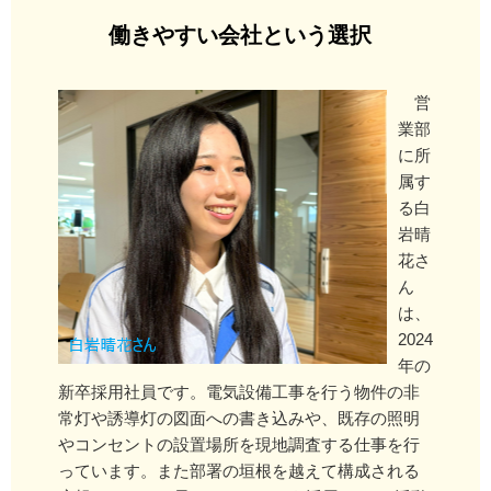
働きやすい会社という選択
営
業部
に所
属す
る白
岩晴
花さ
ん
は、
2024
年の
新卒採用社員です。電気設備工事を行う物件の非
常灯や誘導灯の図面への書き込みや、既存の照明
やコンセントの設置場所を現地調査する仕事を行
っています。また部署の垣根を越えて構成される