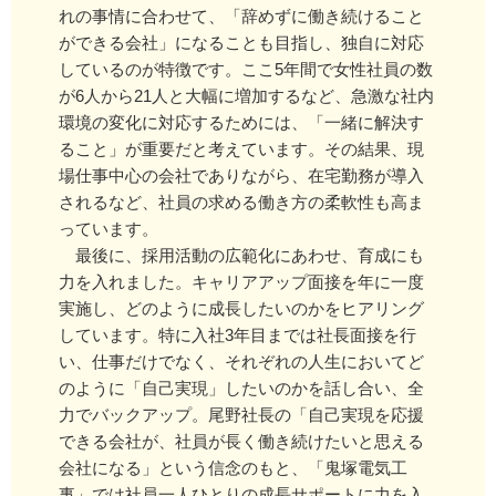
れの事情に合わせて、「辞めずに働き続けること
ができる会社」になることも目指し、独自に対応
しているのが特徴です。ここ5年間で女性社員の数
が6人から21人と大幅に増加するなど、急激な社内
環境の変化に対応するためには、「一緒に解決す
ること」が重要だと考えています。その結果、現
場仕事中心の会社でありながら、在宅勤務が導入
されるなど、社員の求める働き方の柔軟性も高ま
っています。
最後に、採用活動の広範化にあわせ、育成にも
力を入れました。キャリアアップ面接を年に一度
実施し、どのように成長したいのかをヒアリング
しています。特に入社3年目までは社長面接を行
い、仕事だけでなく、それぞれの人生においてど
のように「自己実現」したいのかを話し合い、全
力でバックアップ。尾野社長の「自己実現を応援
できる会社が、社員が長く働き続けたいと思える
会社になる」という信念のもと、「鬼塚電気工
事」では社員一人ひとりの成長サポートに力を入