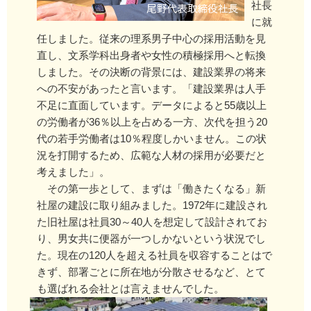
社長
に就
任しました。従来の理系男子中心の採用活動を見
直し、文系学科出身者や女性の積極採用へと転換
しました。その決断の背景には、建設業界の将来
への不安があったと言います。「建設業界は人手
不足に直面しています。データによると55歳以上
の労働者が36％以上を占める一方、次代を担う20
代の若手労働者は10％程度しかいません。この状
況を打開するため、広範な人材の採用が必要だと
考えました」。
その第一歩として、まずは「働きたくなる」新
社屋の建設に取り組みました。1972年に建設され
た旧社屋は社員30～40人を想定して設計されてお
り、男女共に便器が一つしかないという状況でし
た。現在の120人を超える社員を収容することはで
きず、部署ごとに所在地が分散させるなど、とて
も選ばれる会社とは言えませんでした。