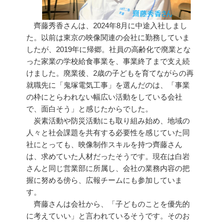
齊藤秀香さんは、2024年8月に中途入社しまし
た。以前は東京の映像関連の会社に勤務していま
したが、2019年に帰郷。社員の高齢化で廃業とな
った家業の学校給食事業を、事業終了まで支え続
けました。廃業後、2歳の子どもを育てながらの再
就職先に「鬼塚電気工事」を選んだのは、「事業
の枠にとらわれない幅広い活動をしている会社
で、面白そう」と感じたからでした。
炭素活動や防災活動にも取り組み始め、地域の
人々と社会課題を共有する必要性を感じていた同
社にとっても、映像制作スキルを持つ齊藤さん
は、求めていた人材だったそうです。現在は白岩
さんと同じ営業部に所属し、会社の業務内容の把
握に努める傍ら、広報チームにも参加していま
す。
齊藤さんは会社から、「子どものことを優先的
に考えていい」と言われているそうです。そのお