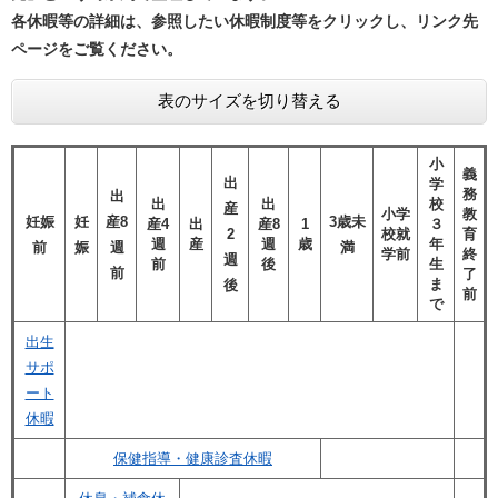
各休暇等の詳細は、参照したい休暇制度等をクリックし、リンク先
ページをご覧ください。
表のサイズを切り替える
小
義
出
学
務
出
出
出
校
産
小学
教
妊娠
妊
産8
3歳
未
産4
出
産8
1
３
2
校就
育
週
産
週
歳
年
前
娠
週
満
学前
終
週
前
後
生
前
了
ま
後
前
で
出生
サポ
ート
休暇
保健指導・健康診査休暇