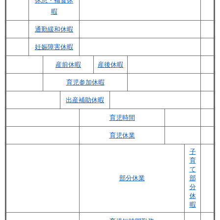
休息・補食休
暇
通勤緩和休暇
妊娠障害休暇
産前休暇
産後休暇
育児参加休暇
出産補助休暇
育児時間
育児休業
子
育
て
部分休業
部
分
休
暇