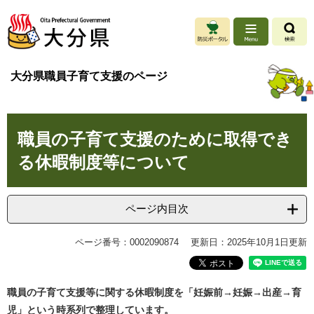
ペ
メ
ー
ニ
ジ
ュ
の
ー
先
を
大分県職員子育て支援のページ
頭
飛
で
ば
す
し
本
。
て
職員の子育て支援のために取得でき
文
本
文
る休暇制度等について
へ
ページ内目次
ページ番号：0002090874
更新日：2025年10月1日更新
職員の子育て支援等に関する休暇制度を「妊娠前→妊娠→出産→育
児」という時系列で整理しています。