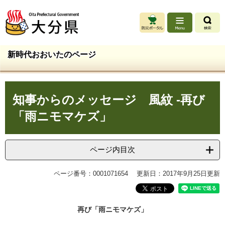
ペ
メ
ー
ニ
ジ
ュ
の
ー
先
を
新時代おおいたのページ
頭
飛
で
ば
す
し
本
。
て
知事からのメッセージ 風紋 -再び
文
本
文
「雨ニモマケズ」
へ
ページ内目次
ページ番号：0001071654
更新日：2017年9月25日更新
再び「雨ニモマケズ」