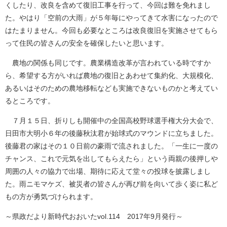
くしたり、改良を含めて復旧工事を行って、今回は難を免れまし
た。やはり「空前の大雨」が５年毎にやってきて水害になったので
はたまりません。今回も必要なところは改良復旧を実施させてもら
って住民の皆さんの安全を確保したいと思います。
農地の関係も同じです。農業構造改革が言われている時ですか
ら、希望する方がいれば農地の復旧とあわせて集約化、大規模化、
あるいはそのための農地移転なども実施できないものかと考えてい
るところです。
７月１５日、折りしも開催中の全国高校野球選手権大分大会で、
日田市大明小６年の後藤秋汰君が始球式のマウンドに立ちました。
後藤君の家はその１０日前の豪雨で流されました。「一生に一度の
チャンス、これで元気を出してもらえたら」という両親の後押しや
周囲の人々の協力で出場、期待に応えて堂々の投球を披露しまし
た。雨ニモマケズ、被災者の皆さんが再び前を向いて歩く姿に私ど
もの方が勇気づけられます。
～県政だより新時代おおいたvol.114 2017年9月発行～