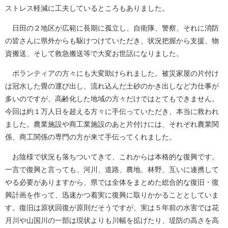
ストレス軽減に工夫しているところもありました。
日田の２地区が広範に長期に孤立し、自衛隊、警察、それに消防
の皆さんに県外からも駆けつけていただき、状況把握から支援、物
資搬送、そして救急搬送等で大変お世話になりました。
ボランティアの方々にも大変助けられました。被災家屋の片付け
は冠水した畳の運び出し、流れ込んだ土砂のかき出しなど力仕事が
多いのですが、高齢化した地域の方々だけではとてもできません。
今回は約１万人日を超える方々に手伝っていただき、本当に救われ
ました。農業施設や商工業施設のあと片付けには、それぞれ農業関
係、商工関係の専門の方が来て手伝ってくれました。
お陰様で状況も落ちついてきて、これからは本格的な復興です。
一言で復興と言っても、河川、道路、農地、林野、互いに連携して
やる必要がありますから、県では全体をまとめた総合的な復旧・復
興計画を作って、迅速かつ着実に復興に取りかかることとしていま
す。復旧は原状回復が原則だそうですが、実は５年前の水害では花
月川や山国川の一部は現状よりも川幅を拡げたり、堤防の高さを高