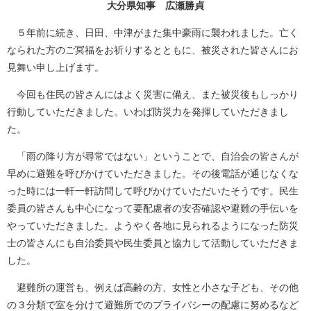
大分県知事 広瀬勝貞
５年前に続き、日田、中津がまた集中豪雨に襲われました。亡く
なられた方のご冥福をお祈りするとともに、被災された皆さんにお
見舞い申し上げます。
今回も住民の皆さんにはよく災害に備え、また被災後もしっかり
行動していただきました。いわば防災力を発揮していただきまし
た。
「雨の降り方が尋常ではない」ということで、自治会の皆さんが
早めに避難を呼びかけていただきました。その後電話が通じなくな
った時には一軒一軒訪問して呼びかけていただいたそうです。民生
委員の皆さんも中心になって要配慮者の安否確認や避難の手伝いを
やっていただきました。ようやく各地に見られるようになった防災
士の皆さんにも自治委員や民生委員と協力して活動していただきま
した。
避難所の運営も、例えば高齢の方、女性と小さな子ども、その他
の３分類で室を分けて避難所でのプライバシーの配慮に努めるなど