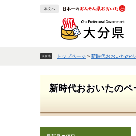
ペ
メ
本文へ
ー
ニ
ジ
ュ
の
ー
先
を
頭
飛
で
ば
す
し
トップページ
>
新時代おおいたのペ
現在地
。
て
本
文
へ
新時代おおいたのペ