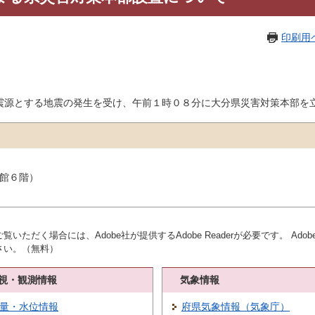
印刷用
源とする地震の発生を受け、午前１時０８分に大分県災害対策本部を
本館６階）
覧いただく場合には、Adobe社が提供するAdobe Readerが必要です。
Ado
さい。（無料）
視・観測情報
気象情報
量・水位情報
府県気象情報（気象庁）