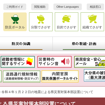
ご利用ガイド
閲覧補助
Other Languages
相談窓口
防災ポータル
分類でさがす
目的でさがす
組織でさがす
県
の
取
組
・
計
画
>
令和４年１月２２日の地震による県災害対策本部設置について
よる県災害対策本部設置について