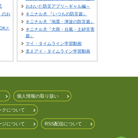
式
おおいた防災アプリ～ギャル編～
」のお
キニナル犬 『いつもの防災篇』
キニナル犬『地震・津波の防災篇』
OKと
キニナル犬『大雨・台風・土砂災害
篇』
マイ・タイムライン学習動画
支えアイ・タイムライン学習動画
個人情報の取り扱い
ンクについて
ージについて
RSS配信について