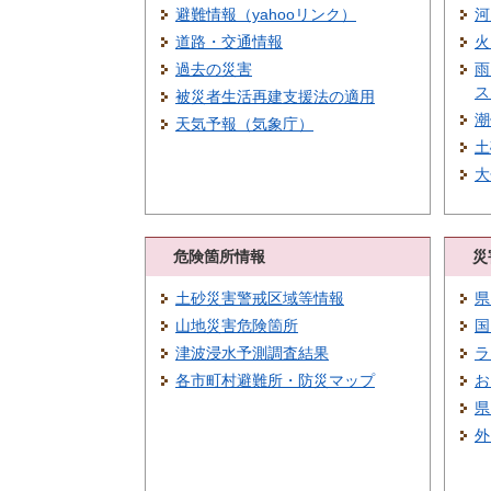
避難情報（yahooリンク）
河
道路・交通情報
火
過去の災害
雨
ス
被災者生活再建支援法の適用
潮
天気予報（気象庁）
土
大
危険箇所情報
災
土砂災害警戒区域等情報
県
山地災害危険箇所
国
津波浸水予測調査結果
ラ
各市町村避難所・防災マップ
お
県
外