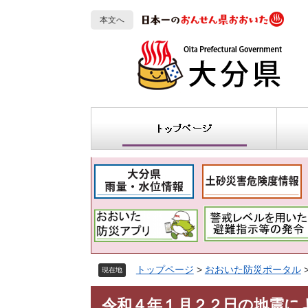
ペ
メ
本文へ
ー
ニ
ジ
ュ
の
ー
先
を
頭
飛
で
ば
す
し
ト
防
。
て
ッ
災
本
プ
の
文
ペ
知
へ
ー
識
ジ
トップページ
>
おおいた防災ポータル
現在地
本
令和４年１月２２日の地震に
文