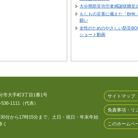
大分県防災功労者感謝状贈呈
もしもの災害に備えた「BHK
願い
女性のためのやさしい防災BO
ショート動画
 大分市大手町3丁目1番1号
サイトマップ
536-1111（代表）
免責事項・リ
時30分から17時15分まで、土日・祝日・年末年始
除く
このホームペ