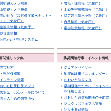
川監視カメラ映像
警報・注意報（気象庁）
山監視カメラ映像
土砂災害警戒情報（気象庁）
雲の動き（高解像度降水ナウキャ
指定河川洪水予報（気象庁）
ト）（気象庁）
台風情報（気象庁）
位観測情報（気象庁）
竜巻注意情報（気象庁）
砂災害情報
分県ため池管理システム
害関連リンク集
防災関連行事・イベント情報
内市町村
防災アドバイザー
・県関係機関
地震体験車『ユレルンダー』
イフライン情報
おおいた防災ＶＲ
おいた防災防災アプリ
早期避難のために「タイムラ
を活用しよう
民安全・安心メールについて
おおいた避難所開設の手順書
国人のための防災情報
防災グッズフェアの実施
防災士養成研修