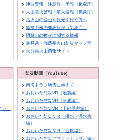
津波警報・注意報・予報（気象庁）
火山噴火警報・噴火速報（気象庁）
活火山の登山や観光を行う方へ
降灰予報の発表状況（気象庁）
阿蘇山の噴火に関する情報
鶴見岳・伽藍岳火山防災マップ等
大分県火山情報サイト
防災動画（YouTube)
南海トラフ地震に備えて
おおいた防災VR（地震編）
おおいた防災VR（津波編）
イン」
おおいた防災VR（土砂災害編）
おおいた防災ＶＲ（洪水・浸水害
編）
おおいた防災ＶＲ（台風編）
おおいた防災アプリ～カップル編～