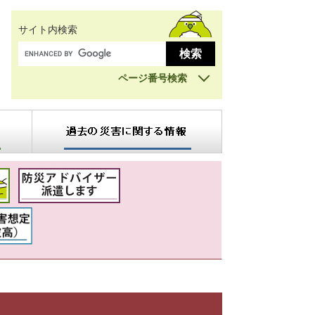
サイト内検索
ページ番号検索
過
去
の
災
害
に
関
す
る
情
報